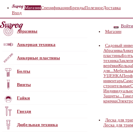
Магазин
Спецификации
Бренды
Полезное
Доставка
Вход
Войти
Абразивы
Магазин
Анкерная техника
Садовый инве
Абразивы
Анке
пластины
Болт
Анкерные пластины
техника
Заклеп
верёвки
Кольца
для...
Мебельны
Болты
УЦЕНКА
Перф
инвентарь
Само
Винты
строительные
С
Индивидуальн
Защиты...
Таке
Гайки
крючки
Электр
Гвозди
Леска для тр
Дюбельная техника
Леска для три