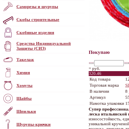
Саморезы и шурупы
Скобы строительные
Скобяные изделия
Средства Индивидуальной
Защиты (СИЗ)
Покупаю
Такелаж
=
руб.
Химия
320.46
Код товара
1
Торговая марка
S
Хомуты
В наличии
8
Артикул
5
Шайбы
Намотка упаковки
1
Супер профессиона
Шпильки
леска итальянской
износостойкость, ед
уникальной кручено
Шурупы-крючки
воздуха, двигатель 