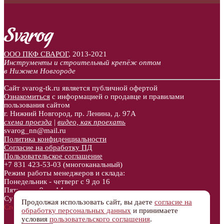
ООО ПКФ СВАРОГ
,
2013-2021
Инструменты и строительный крепёж оптом
в Нижнем Новгороде
Сайт svarog-tk.ru является публичной офертой
Ознакомиться
с информацией о продавце и правилами
пользования сайтом
г. Нижний Новгород, пр. Ленина, д. 97А
схема проезда
|
видео, как проехать
svarog_nn@mail.ru
Политика конфиденциальности
Согласие на обработку ПД
Пользовательское соглашение
+7 831
423-53-03
(многоканальный)
Режим работы менеджеров и склада:
Понедельник - четверг с 9 до 16
Пятница с 9 до 14
Суббота, воскресенье - выходные
Продолжая использовать сайт, вы даете
согласие на
Created by aljebro.com
обработку персональных данных
и принимаете
условия
пользовательского соглашения
.