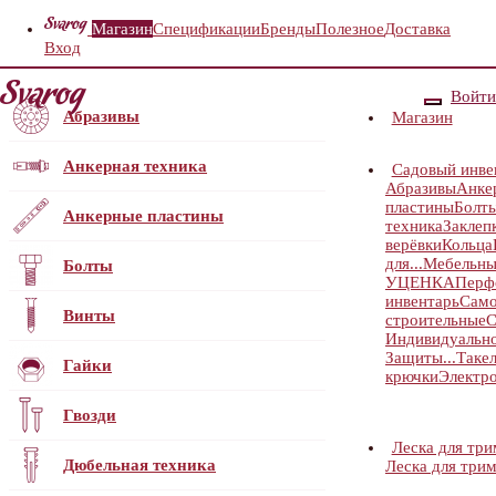
Магазин
Спецификации
Бренды
Полезное
Доставка
Вход
Войти
Абразивы
Магазин
Анкерная техника
Садовый инве
Абразивы
Анке
пластины
Болт
Анкерные пластины
техника
Заклеп
верёвки
Кольца
для...
Мебельны
Болты
УЦЕНКА
Перф
инвентарь
Само
Винты
строительные
С
Индивидуальн
Защиты...
Таке
Гайки
крючки
Электр
Гвозди
Леска для тр
Дюбельная техника
Леска для три