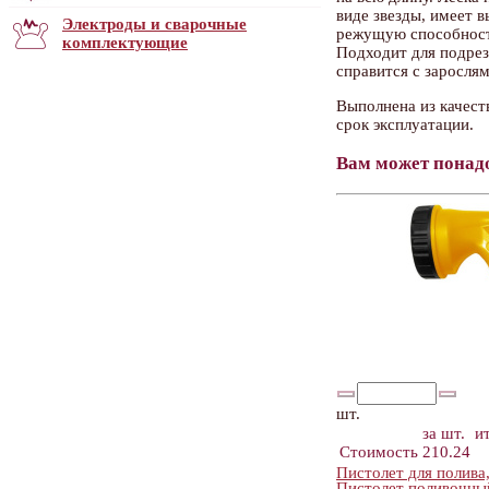
виде звезды, имеет 
Электроды и сварочные
режущую способност
комплектующие
Подходит для подрез
справится с заросля
Выполнена из качест
срок эксплуатации.
Вам может понад
шт.
за шт.
и
Стоимость
210.24
Пистолет для полив
Пистолет поливочны