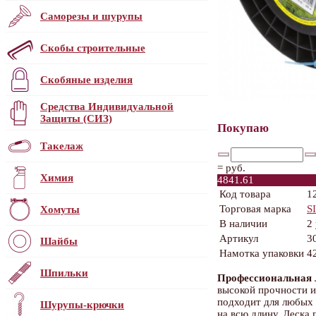
Саморезы и шурупы
Скобы строительные
Скобяные изделия
Средства Индивидуальной
Защиты (СИЗ)
Покупаю
Такелаж
=
руб.
Химия
4841.61
Код товара
1
Торговая марка
S
Хомуты
В наличии
2
Артикул
3
Шайбы
Намотка упаковки
4
Шпильки
Профессиональная 
высокой прочности и
подходит для любых
Шурупы-крючки
на всю длину. Леска