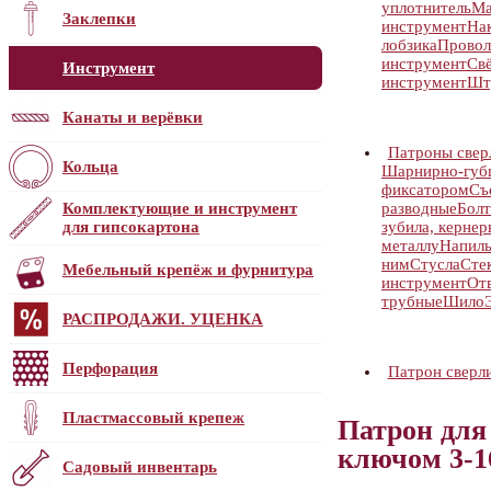
уплотнитель
Ма
Заклепки
инструмент
На
лобзика
Провол
инструмент
Свё
Инструмент
инструмент
Шт
Канаты и верёвки
Патроны свер
Кольца
Шарнирно-губц
фиксатором
Съ
Комплектующие и инструмент
разводные
Бол
для гипсокартона
зубила, кернер
металлу
Напиль
ним
Стусла
Сте
Мебельный крепёж и фурнитура
инструмент
От
трубные
Шило
РАСПРОДАЖИ. УЦЕНКА
Перфорация
Патрон сверл
Пластмассовый крепеж
Патрон для
ключом 3-16
Садовый инвентарь