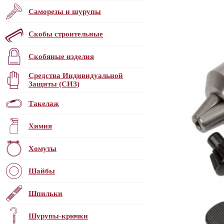
Саморезы и шурупы
Скобы строительные
Скобяные изделия
Средства Индивидуальной
Защиты (СИЗ)
Такелаж
Химия
Хомуты
Шайбы
Шпильки
Шурупы-крючки