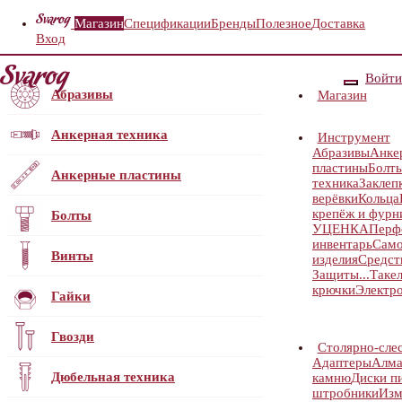
Магазин
Спецификации
Бренды
Полезное
Доставка
Вход
Войти
Абразивы
Магазин
Анкерная техника
Инструмент
Абразивы
Анке
пластины
Болт
Анкерные пластины
техника
Заклеп
верёвки
Кольца
крепёж и фурн
Болты
УЦЕНКА
Перф
инвентарь
Само
Винты
изделия
Средст
Защиты...
Таке
крючки
Электр
Гайки
Гвозди
Столярно-сле
Адаптеры
Алма
Дюбельная техника
камню
Диски п
штробники
Изм