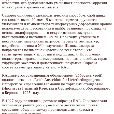
отверстия, что дополнительно уменьшает опасность коррозии
монтируемых кровельных листов.
Саморез оцинкован электролитическим способом, слой цинка
составляет около 20 мкм. В качестве герметизирующего
уплотнителя и компенсатора температурных деформаций кровли
используется запрессованная в шайбу резиновая прокладка на
основе модифицированного искусственного каучука с
патентованным названием EPDM. Прокладка устойчива к
постоянным изменениям нагрузок, перемене температур,
воздействию озона и УФ излучению. Шляпка самореза
покрывается полимерной краской со всех сторон, что
гарантирует защиту коррозии и под шляпкой. Порошковая
полиэстерная краска полимеризована печным способом, гаран-
тирующим качество и долговечность покрытия. Окраска
соответствует цветовому каталогу RAL.
RAL является сокращенным обозначением (аббревиатурой)
полного названия «Reich Ausschluft fur Lieferbedingungen»
Имперского Управления Германии по торговым стандартам
(Института Гарантий Качества и Сертификации), образованного
в Берлине в 1925 году.
В 1927 году появились цветовые образцы RAL. Они завоевали
устойчивую репутацию и уже много десятилетий служат
средством общения между производителями краски и
планировщиками цвета.