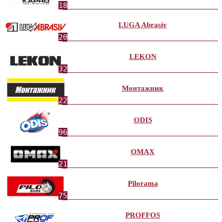
18
LUGA Abrasiv
20
LEKON
32
Монтажник
22
ODIS
96
OMAX
21
Pilorama
75
PROFFOS