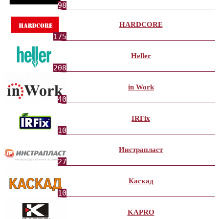
98
HARDCORE
175
Heller
208
in Work
40
IRFix
10
Инстрапласт
27
Каскад
10
KAPRO