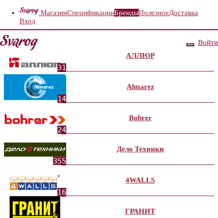
Магазин
Спецификации
Бренды
Полезное
Доставка
Вход
Войти
АЛЛЮР
31
Almarez
14
Bohrer
24
Дело Техники
355
4WALLS
16
ГРАНИТ