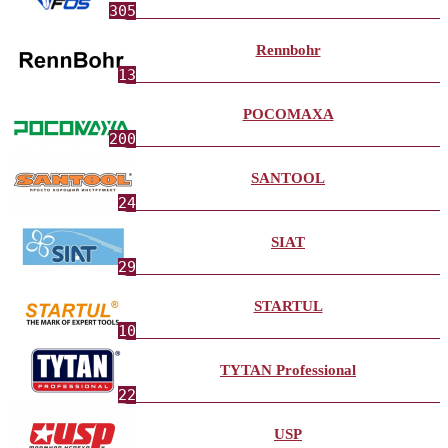
305
Rennbohr
13
РОСОМАХА
200
SANTOOL
24
SIAT
29
STARTUL
10
TYTAN Professional
22
USP