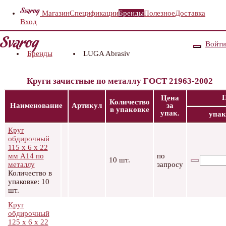
Магазин
Спецификации
Бренды
Полезное
Доставка
Вход
Войти
Бренды
LUGA Abrasiv
Круги зачистные по металлу ГОСТ 21963-2002
Цена
Количество
Наименование
Артикул
за
в упаковке
упак.
упак
Круг
обдирочный
115 x 6 x 22
мм А14 по
по
10 шт.
металлу
запросу
Количество в
упаковке: 10
шт.
Круг
обдирочный
125 х 6 х 22