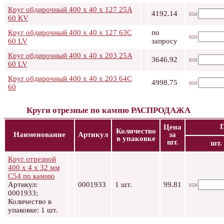
Круг обдирочный 400 х 40 х 127 25А
4192.14
60 КV
Круг обдирочный 400 х 40 х 127 63C
по
60 LV
запросу
Круг обдирочный 400 х 40 х 203 25А
3646.92
60 LV
Круг обдирочный 400 х 40 х 203 64С
4998.75
60
Круги отрезные по камню РАСПРОДАЖА
Цена
Количество
Наименование
Артикул
за
в упаковке
шт.
шт.
Круг отрезной
400 х 4 х 32 мм
С54 по камню
Артикул:
0001933
1 шт.
99.81
0001933;
Количество в
упаковке: 1 шт.