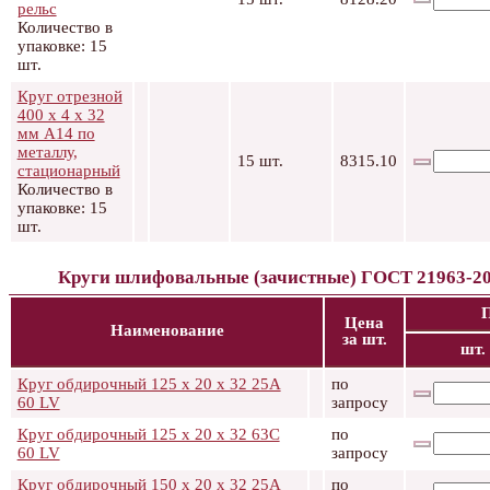
рельс
Количество в
упаковке: 15
шт.
Круг отрезной
400 х 4 х 32
мм А14 по
металлу,
15 шт.
8315.10
стационарный
Количество в
упаковке: 15
шт.
Круги шлифовальные (зачистные) ГОСТ 21963-2
Цена
Наименование
за шт.
шт.
Круг обдирочный 125 х 20 х 32 25А
по
60 LV
запросу
Круг обдирочный 125 х 20 х 32 63C
по
60 LV
запросу
Круг обдирочный 150 х 20 х 32 25А
по