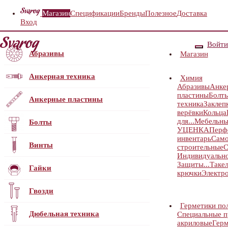
Магазин
Спецификации
Бренды
Полезное
Доставка
Вход
Войти
Абразивы
Магазин
Анкерная техника
Химия
Абразивы
Анке
пластины
Болт
Анкерные пластины
техника
Заклеп
верёвки
Кольца
для...
Мебельны
Болты
УЦЕНКА
Перф
инвентарь
Само
Винты
строительные
С
Индивидуальн
Защиты...
Таке
Гайки
крючки
Электр
Гвозди
Герметики по
Дюбельная техника
Специальные 
акриловые
Герм