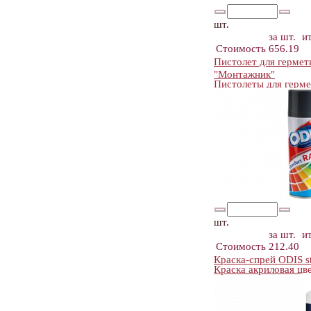
шт.
за шт.
и
Стоимость
656.19
Пистолет для гермет
"Монтажник"
Пистолеты для герме
шт.
за шт.
и
Стоимость
212.40
Краска-спрей ODIS s
Краска акриловая цве