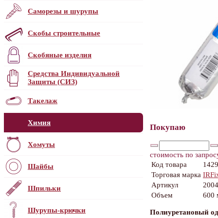
Саморезы и шурупы
Скобы строительные
Скобяные изделия
Средства Индивидуальной
Защиты (СИЗ)
Такелаж
Химия
Покупаю
Хомуты
стоимость по запрос
Код товара
142
Шайбы
Торговая марка
IRFi
Артикул
200
Шпильки
Объем
600 
Шурупы-крючки
Полиуретановый од