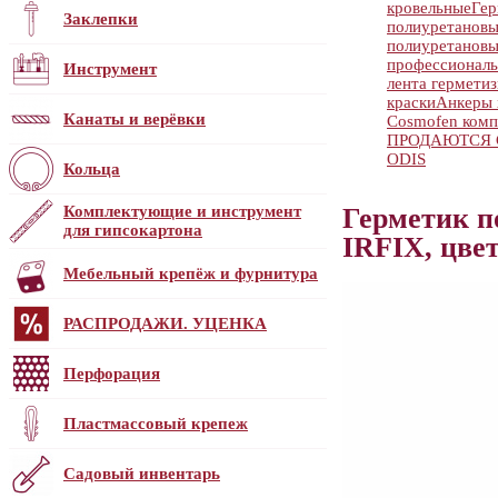
кровельные
Гер
Заклепки
полиуретанов
полиуретанов
профессионал
Инструмент
лента гермети
краски
Анкеры 
Канаты и верёвки
Cosmofen ком
ПРОДАЮТСЯ С
ODIS
Кольца
Комплектующие и инструмент
Герметик п
для гипсокартона
IRFIX, цве
Мебельный крепёж и фурнитура
РАСПРОДАЖИ. УЦЕНКА
Перфорация
Пластмассовый крепеж
Садовый инвентарь