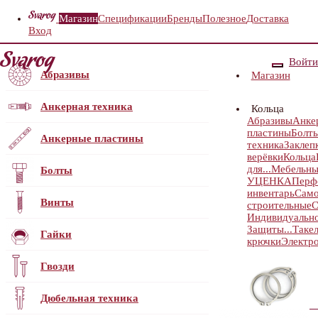
Магазин
Спецификации
Бренды
Полезное
Доставка
Вход
Войти
Абразивы
Магазин
Анкерная техника
Кольца
Абразивы
Анке
пластины
Болт
Анкерные пластины
техника
Заклеп
верёвки
Кольца
для...
Мебельны
Болты
УЦЕНКА
Перф
инвентарь
Само
Винты
строительные
С
Индивидуальн
Защиты...
Таке
Гайки
крючки
Электр
Гвозди
Дюбельная техника