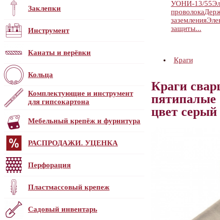
УОНИ-13/55
Эл
Заклепки
проволока
Держ
заземления
Эле
защиты...
Инструмент
Канаты и верёвки
Краги
Кольца
Краги свар
Комплектующие и инструмент
пятипалые 
для гипсокартона
цвет серый
Мебельный крепёж и фурнитура
РАСПРОДАЖИ. УЦЕНКА
Перфорация
Пластмассовый крепеж
Садовый инвентарь