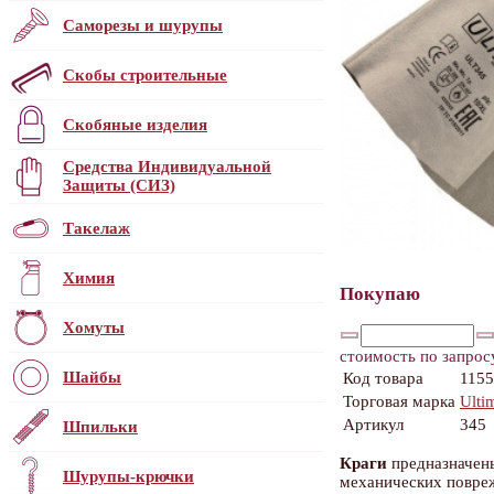
Саморезы и шурупы
Скобы строительные
Скобяные изделия
Средства Индивидуальной
Защиты (СИЗ)
Такелаж
Химия
Покупаю
Хомуты
стоимость по запрос
Шайбы
Код товара
115
Торговая марка
Ulti
Артикул
345
Шпильки
Краги
предназначен
Шурупы-крючки
механических повреж