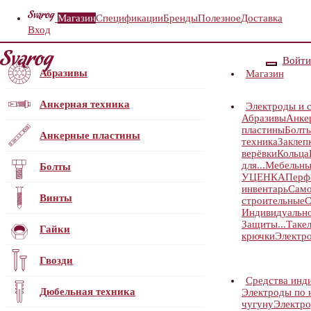
Магазин
Спецификации
Бренды
Полезное
Доставка
Вход
Войти
Абразивы
Магазин
Анкерная техника
Электроды и 
Абразивы
Анке
пластины
Болт
Анкерные пластины
техника
Заклеп
верёвки
Кольца
для...
Мебельны
Болты
УЦЕНКА
Перф
инвентарь
Само
Винты
строительные
С
Индивидуальн
Защиты...
Таке
Гайки
крючки
Электр
Гвозди
Средства инд
Дюбельная техника
Электроды по 
чугуну
Электро