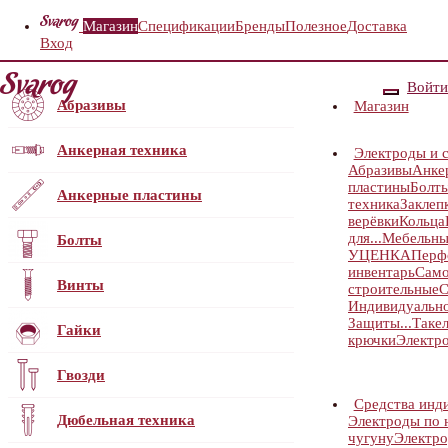
Магазин
Спецификации
Бренды
Полезное
Доставка
Вход
Войти
Абразивы
Магазин
Анкерная техника
Электроды и 
Абразивы
Анке
пластины
Болт
Анкерные пластины
техника
Заклеп
верёвки
Кольца
для...
Мебельны
Болты
УЦЕНКА
Перф
инвентарь
Само
Винты
строительные
С
Индивидуальн
Защиты...
Таке
Гайки
крючки
Электр
Гвозди
Средства инд
Дюбельная техника
Электроды по 
чугуну
Электро