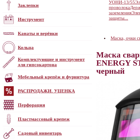
УОНИ-13/55
Эл
Заклепки
проволока
Держ
заземления
Эле
защиты...
Инструмент
Канаты и верёвки
Маска, очки 
Кольца
Маска свар
Комплектующие и инструмент
ENERGY S
для гипсокартона
черный
Мебельный крепёж и фурнитура
РАСПРОДАЖИ. УЦЕНКА
Перфорация
Пластмассовый крепеж
Садовый инвентарь