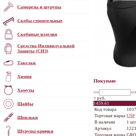
Саморезы и шурупы
Скобы строительные
Скобяные изделия
Средства Индивидуальной
Защиты (СИЗ)
Такелаж
Химия
Покупаю
Хомуты
=
руб.
1459.61
Шайбы
Код товара
103
Торговая марка
USP
Шпильки
В наличии
1 шт
Артикул
1223
Шурупы-крючки
Торговая марка
GRO