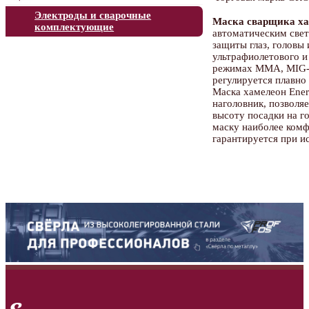
Электроды и сварочные
Маска сварщика х
комплектующие
автоматическим све
защиты глаз, головы 
ультрафиолетового и
режимах MMA, MIG-M
регулируется плавно 
Маска хамелеон Ener
наголовник, позволяе
высоту посадки на го
маску наиболее комф
гарантируется при и