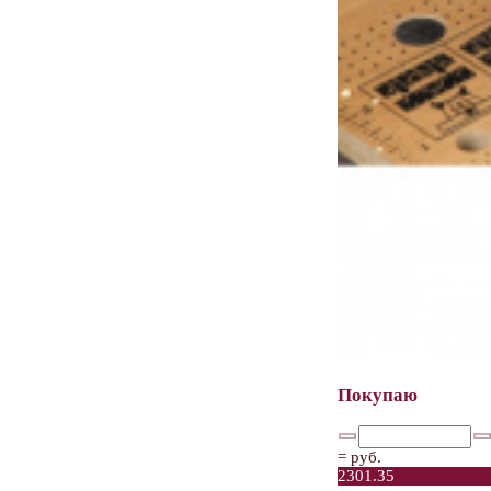
Покупаю
=
руб.
2301.35