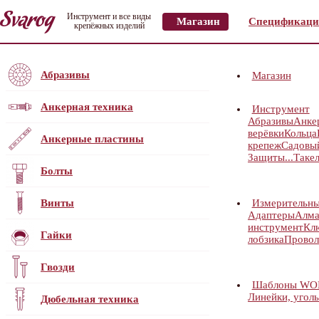
Инструмент и все виды
Магазин
Спецификаци
крепёжных изделий
Абразивы
Магазин
Анкерная техника
Инструмент
Абразивы
Анке
верёвки
Кольца
Анкерные пластины
крепеж
Садовы
Защиты...
Таке
Болты
Винты
Измерительны
Адаптеры
Алма
инструмент
Кл
Гайки
лобзика
Провол
Гвозди
Шаблоны WOL
Линейки, угол
Дюбельная техника