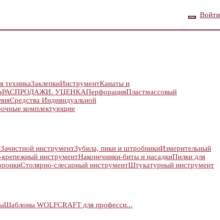
Войти
я техника
Заклепки
Инструмент
Канаты и
а
РАСПРОДАЖИ. УЦЕНКА
Перфорация
Пластмассовый
лия
Средства Индивидуальной
рочные комплектующие
е
Зачистной инструмент
Зубила, пики и штробники
Измерительный
-крепежный инструмент
Наконечники-биты и насадки
Пилки для
оронки
Столярно-слесарный инструмент
Штукатурный инструмент
ры
Шаблоны WOLFCRAFT для професси...