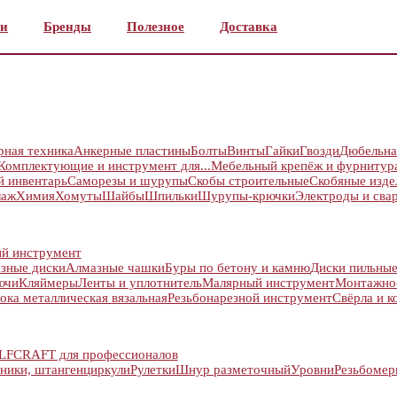
и
Бренды
Полезное
Доставка
рная техника
Анкерные пластины
Болты
Винты
Гайки
Гвозди
Дюбельна
Комплектующие и инструмент для...
Мебельный крепёж и фурнитур
й инвентарь
Саморезы и шурупы
Скобы строительные
Скобяные изде
лаж
Химия
Хомуты
Шайбы
Шпильки
Шурупы-крючки
Электроды и сва
й инструмент
зные диски
Алмазные чашки
Буры по бетону и камню
Диски пильны
ючи
Кляймеры
Ленты и уплотнитель
Малярный инструмент
Монтажно
ока металлическая вязальная
Резьбонарезной инструмент
Свёрла и к
FCRAFT для профессионалов
ьники, штангенциркули
Рулетки
Шнур разметочный
Уровни
Резьбоме