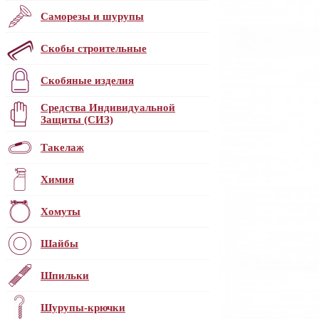
Саморезы и шурупы
Скобы строительные
Скобяные изделия
Средства Индивидуальной
Защиты (СИЗ)
Такелаж
Химия
Хомуты
Шайбы
Шпильки
Шурупы-крючки