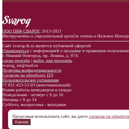
ООО ПКФ СВАРОГ
,
2013-2021
Инструменты и строительный крепёж оптом в Нижнем Новгор
Сайт svarog-tk.ru является публичной офертой
Ознакомиться
с информацией о продавце и правилами пользовани
г. Нижний Новгород, пр. Ленина, д. 97А
схема проезда
|
видео, как проехать
svarog_nn@mail.ru
Политика конфиденциальности
Согласие на обработку ПД
Пользовательское соглашение
+7 831
423-53-03
(многоканальный)
Режим работы менеджеров и склада:
Понедельник - четверг с 9 до 16
Пятница с 9 до 14
Суббота, воскресенье - выходные
Created by aljebro.com
Продолжая использовать сайт, вы даете
согласие на обработ
Хорошо