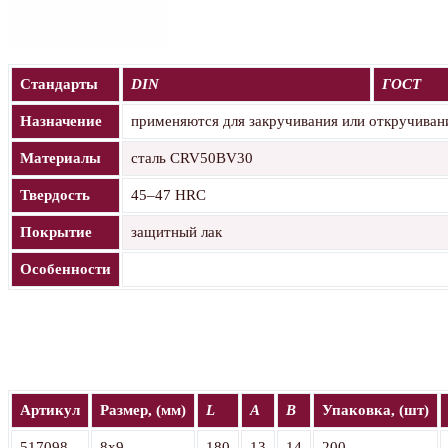
Стандарты
DIN
ГОСТ
Назначение
применяются для закручивания или откручивания
Материалы
сталь CRV50BV30
Твердость
45–47 HRC
Покрытие
защитный лак
Особенности
Артикул
Размер, (мм)
L
A
B
Упаковка, (шт)
517098
8x9
180
13
14
200