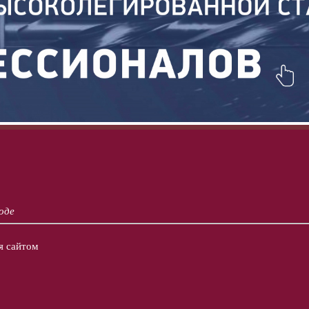
оде
я сайтом