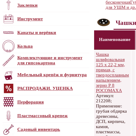
бесконечная
Гу
Заклепки
для УШМ и др.
Инструмент
Чашки
Канаты и верёвки
Наименование
Кольца
Чашка
Комплектующие и инструмент
шлифовальная
для гипсокартона
125 х 22,2 мм,
прямая, с
Мебельный крепёж и фурнитура
твердосплавным
напылением,
зерно Р 8
РАСПРОДАЖИ. УЦЕНКА
РОСОМАХА
Артикул:
212208;
Перфорация
Применение:
грубая обдирка
Пластмассовый крепеж
древесины,
ДСП, кирпича,
камня,
Садовый инвентарь
пластмассы,