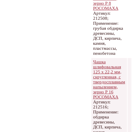
зерно Р 8
РОСОМАХА
Артикул:
212508;
Применение:
грубая обдирка
древесины,
ДСП, кирпича,
камня,
пластмассы,
пенобетона
Чашка
шлифовальная
125 х 22,2 мм,
скругленная, с
твердосплавным
напылением,
зерно Р 16
РОСОМАХА
Артикул:
212516;
Применение:
обдирка
древесины,
ДСП, кирпича,