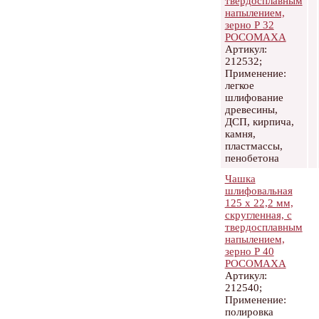
твердосплавным
напылением,
зерно Р 32
РОСОМАХА
Артикул:
212532;
Применение:
легкое
шлифование
древесины,
ДСП, кирпича,
камня,
пластмассы,
пенобетона
Чашка
шлифовальная
125 х 22,2 мм,
скругленная, с
твердосплавным
напылением,
зерно Р 40
РОСОМАХА
Артикул:
212540;
Применение:
полировка