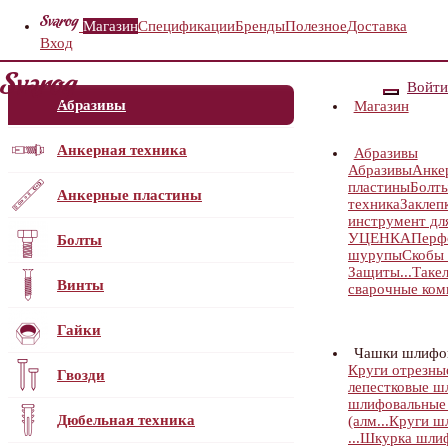
Магазин
Спецификации
Бренды
Полезное
Доставка
Вход
Войти
Абразивы
Магазин
Анкерная техника
Абразивы
Абразивы
Анке
пластины
Болт
Анкерные пластины
техника
Заклеп
инструмент для
УЦЕНКА
Перф
Болты
шурупы
Скобы 
Защиты...
Таке
Винты
сварочные ко
Гайки
Чашки шлифо
Круги отрезные
Гвозди
лепестковые ш
шлифовальные
Дюбельная техника
(алм...
Круги шл
...
Шкурка шлиф