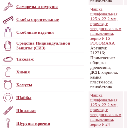
пенобетона
Саморезы и шурупы
Чашка
шлифовальная
125 х 22,2 мм,
Скобы строительные
прямая, с
твердосплавным
Скобяные изделия
напылением,
зерно Р 16
Средства Индивидуальной
РОСОМАХА
Защиты (СИЗ)
Артикул:
212216;
Применение:
Такелаж
обдирка
древесины,
Химия
ДСП, кирпича,
камня,
пластмассы,
Хомуты
пенобетона
Чашка
Шайбы
шлифовальная
125 х 22,2 мм,
прямая, с
Шпильки
твердосплавным
напылением,
Шурупы-крючки
зерно Р 24