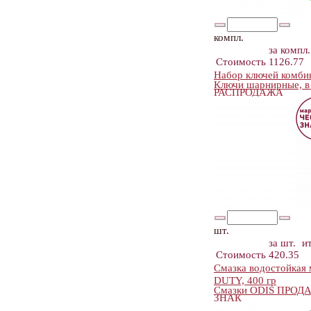
компл.
за компл.
Стоимость
1126.77
Набор ключей комби
Ключи шарнирные, в
РАСПРОДАЖА
шт.
за шт.
и
Стоимость
420.35
Смазка водостойка
DUTY, 400 гр
Смазки ODIS ПРО
ЗНАК