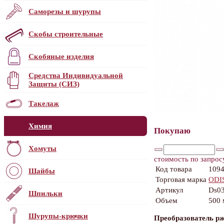
Саморезы и шурупы
Скобы строительные
Скобяные изделия
Средства Индивидуальной
Защиты (СИЗ)
Такелаж
Химия
Покупаю
Хомуты
стоимость по запрос
Код товара
109
Шайбы
Торговая марка
ODI
Артикул
Ds0
Шпильки
Объем
500 
Шурупы-крючки
Преобразователь р