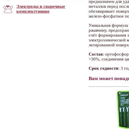
предназначен для уд
металлов перед посл
Электроды и сварочные
обезжиривает поверх
комплектующие
железо-фосфатное п
Уникальная формула 
ржавчину, предохран
счёт формирования з
электрохимической к
легированной поверх
Состав
: ортофосфор
>30%, соединения ци
Срок годности
: 3 го
Вам может понад