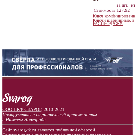
за шт.
и
Стоимость
127.92
Ключ комбинирован
Ключи шарнирные, в
РАСПРОДАЖА
ООО ПКФ СВАРОГ
,
2013-2021
Инструменты и строительный крепёж оптом
в Нижнем Новгороде
Сайт svarog-tk.ru является публичной офертой
Ознакомиться
с информацией о продавце и правилами