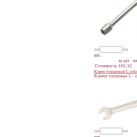
шт.
за шт.
и
Стоимость
165.32
Ключ торцевой L-обр
Ключи торцевые L 
шт.