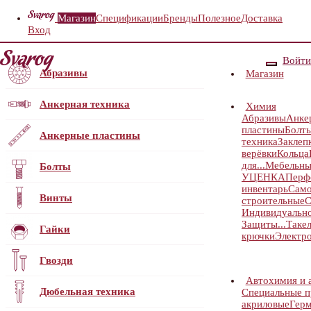
Магазин
Спецификации
Бренды
Полезное
Доставка
Вход
Войти
Абразивы
Магазин
Анкерная техника
Химия
Абразивы
Анке
пластины
Болт
Анкерные пластины
техника
Заклеп
верёвки
Кольца
для...
Мебельны
Болты
УЦЕНКА
Перф
инвентарь
Само
Винты
строительные
С
Индивидуальн
Защиты...
Таке
Гайки
крючки
Электр
Гвозди
Автохимия и 
Дюбельная техника
Специальные 
акриловые
Герм