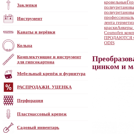
кровельные
Гер
Заклепки
полиуретанов
полиуретанов
профессионал
Инструмент
лента гермети
краски
Анкеры 
Канаты и верёвки
Cosmofen ком
ПРОДАЮТСЯ С
ODIS
Кольца
Комплектующие и инструмент
Преобразов
для гипсокартона
цинком и м
Мебельный крепёж и фурнитура
РАСПРОДАЖИ. УЦЕНКА
Перфорация
Пластмассовый крепеж
Садовый инвентарь