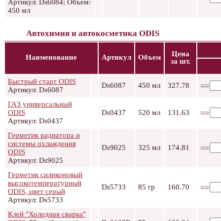
Артикул: Ds6084; Объем:
450 мл
Автохимия и автокосметика ODIS
Цена
Наименование
Артикул
Объем
за шт.
Быстрый старт ODIS
Ds6087
450 мл
327.78
Артикул: Ds6087
ГАЗ универсальный
ODIS
Ds0437
520 мл
131.63
Артикул: Ds0437
Герметик радиатора и
системы охлаждения
Ds9025
325 мл
174.81
ODIS
Артикул: Ds9025
Герметик силиконовый
высокотемпературный
Ds5733
85 гр
160.70
ODIS, цвет серый
Артикул: Ds5733
Клей "Холодная сварка"