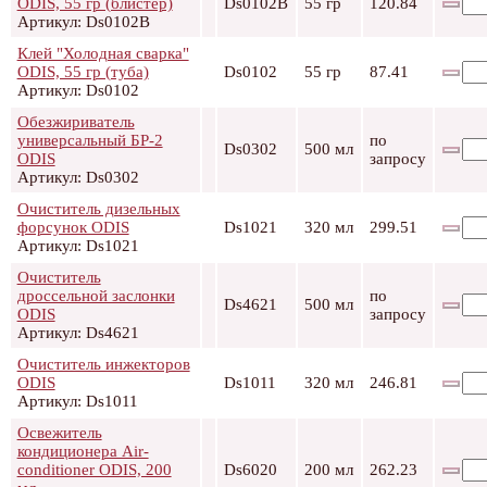
ODIS, 55 гр (блистер)
Ds0102В
55 гр
120.84
Артикул: Ds0102В
Клей "Холодная сварка"
ODIS, 55 гр (туба)
Ds0102
55 гр
87.41
Артикул: Ds0102
Обезжириватель
универсальный БР-2
по
Ds0302
500 мл
ODIS
запросу
Артикул: Ds0302
Очиститель дизельных
форсунок ODIS
Ds1021
320 мл
299.51
Артикул: Ds1021
Очиститель
дроссельной заслонки
по
Ds4621
500 мл
ODIS
запросу
Артикул: Ds4621
Очиститель инжекторов
ODIS
Ds1011
320 мл
246.81
Артикул: Ds1011
Освежитель
кондиционера Air-
conditioner ODIS, 200
Ds6020
200 мл
262.23