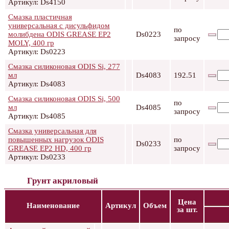
Артикул: Ds4150
Смазка пластичная
универсальная с дисульфидом
по
молибдена ODIS GREASE EP2
Ds0223
запросу
MOLY, 400 гр
Артикул: Ds0223
Смазка силиконовая ODIS Si, 277
мл
Ds4083
192.51
Артикул: Ds4083
Смазка силиконовая ODIS Si, 500
по
мл
Ds4085
запросу
Артикул: Ds4085
Смазка универсальная для
повышенных нагрузок ODIS
по
Ds0233
GREASE EP2 HD, 400 гр
запросу
Артикул: Ds0233
Грунт акриловый
Цена
Наименование
Артикул
Объем
за шт.