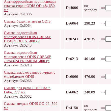
Антикоррозийная проникающая
смазка-спрей ODIS OD-48, 650
по
Ds4006
мл
запросу
Артикул: Ds4006
Смазка белая литиевая ODIS
Ds6064
298.23
Артикул: Ds6064
Смазка водостойкая
многоцелевая ODIS GREASE
Ds0243
420.35
HEAVY DUTY, 400 гр
Артикул: Ds0243
Смазка водостойкая
многоцелевая ODIS GREASE
Ds0213
401.06
Литол-24 PREMIUM, 400 гр
Артикул: Ds0213
Смазка высокотемпературная с
молибденом ODIS
Ds6066
476.90
Артикул: Ds6066
Смазка для цепи ODIS Chain
Lube, 277 мл
Ds6062
248.09
Артикул: Ds6062
Смазка медная ODIS OD-29, 500
по
мл
Ds4150
запросу