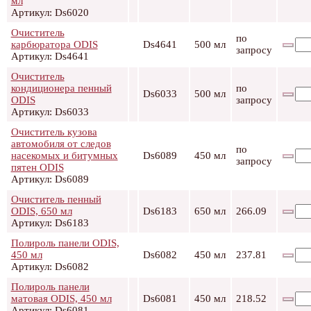
мл
Артикул: Ds6020
Очиститель
по
карбюратора ODIS
Ds4641
500 мл
запросу
Артикул: Ds4641
Очиститель
кондиционера пенный
по
Ds6033
500 мл
ODIS
запросу
Артикул: Ds6033
Очиститель кузова
автомобиля от следов
по
насекомых и битумных
Ds6089
450 мл
запросу
пятен ODIS
Артикул: Ds6089
Очиститель пенный
ODIS, 650 мл
Ds6183
650 мл
266.09
Артикул: Ds6183
Полироль панели ODIS,
450 мл
Ds6082
450 мл
237.81
Артикул: Ds6082
Полироль панели
матовая ODIS, 450 мл
Ds6081
450 мл
218.52
Артикул: Ds6081