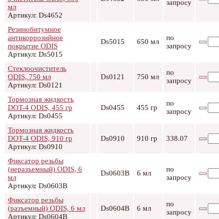
запросу
мл
Артикул: Ds4652
Резинобитумное
антикоррозийное
по
Ds5015
650 мл
покрытие ODIS
запросу
Артикул: Ds5015
Стеклоочиститель
по
ODIS, 750 мл
Ds0121
750 мл
запросу
Артикул: Ds0121
Тормозная жидкость
по
DOT-4 ODIS, 455 гр
Ds0455
455 гр
запросу
Артикул: Ds0455
Тормозная жидкость
DOT-4 ODIS, 910 гр
Ds0910
910 гр
338.07
Артикул: Ds0910
Фиксатор резьбы
(неразъемный) ODIS, 6
по
Ds0603B
6 мл
мл
запросу
Артикул: Ds0603B
Фиксатор резьбы
по
(разъемный) ODIS, 6 мл
Ds0604В
6 мл
запросу
Артикул: Ds0604В