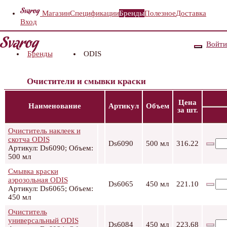
Магазин
Спецификации
Бренды
Полезное
Доставка
Вход
Войти
Бренды
ODIS
Очистители и смывки краски
Цена
Наименование
Артикул
Объем
за шт.
Очиститель наклеек и
скотча ODIS
Ds6090
500 мл
316.22
Артикул: Ds6090; Объем:
500 мл
Смывка краски
аэрозольная ODIS
Ds6065
450 мл
221.10
Артикул: Ds6065; Объем:
450 мл
Очиститель
универсальный ODIS
Ds6084
450 мл
223.68