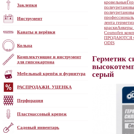
кровельные
Гер
Заклепки
полиуретанов
полиуретанов
профессионал
Инструмент
лента гермети
краски
Анкеры 
Канаты и верёвки
Cosmofen ком
ПРОДАЮТСЯ С
ODIS
Кольца
Комплектующие и инструмент
Герметик 
для гипсокартона
высокотемп
серый
Мебельный крепёж и фурнитура
РАСПРОДАЖИ. УЦЕНКА
Перфорация
Пластмассовый крепеж
Садовый инвентарь