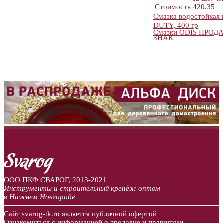
Стоимость
420.35
Смазка водостойка
DUTY, 400 гр
Смазки ODIS ПРО
ЗНАК
ООО ПКФ СВАРОГ
,
2013-2021
Инструменты и строительный крепёж оптом
в Нижнем Новгороде
Сайт svarog-tk.ru является публичной офертой
Ознакомиться
с информацией о продавце и правилами