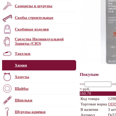
Саморезы и шурупы
Скобы строительные
Скобяные изделия
Средства Индивидуальной
Защиты (СИЗ)
Такелаж
Химия
Покупаю
Хомуты
Шайбы
=
руб.
160.70
Код товара
129
Шпильки
Торговая марка
ODI
В наличии
3 шт
Шурупы-крючки
Артикул
Ds5