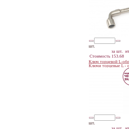
шт.
за шт.
и
Стоимость
153.68
Ключ торцевой L-обр
Ключи торцевые L 
шт.
за шт.
и