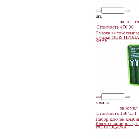
шт.
за шт.
и
Стоимость
476.90
Смазка высокотемпе
Смазки ODIS ПРО
ЗНАК
компл.
за компл.
Стоимость
1504.34
Набор ключей комби
Ключи шарнирные, в
РАСПРОДАЖА