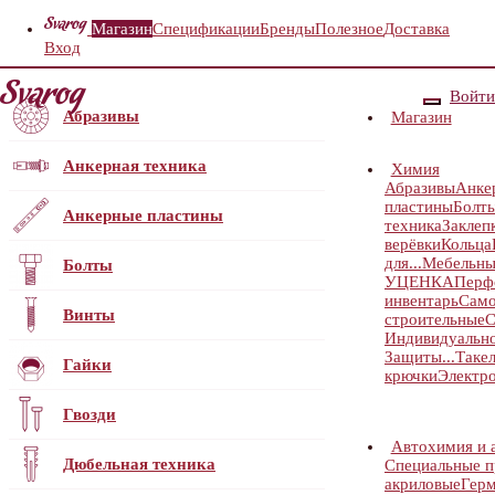
Магазин
Спецификации
Бренды
Полезное
Доставка
Вход
Войти
Абразивы
Магазин
Анкерная техника
Химия
Абразивы
Анке
пластины
Болт
Анкерные пластины
техника
Заклеп
верёвки
Кольца
для...
Мебельны
Болты
УЦЕНКА
Перф
инвентарь
Само
Винты
строительные
С
Индивидуальн
Защиты...
Таке
Гайки
крючки
Электр
Гвозди
Автохимия и 
Дюбельная техника
Специальные 
акриловые
Герм