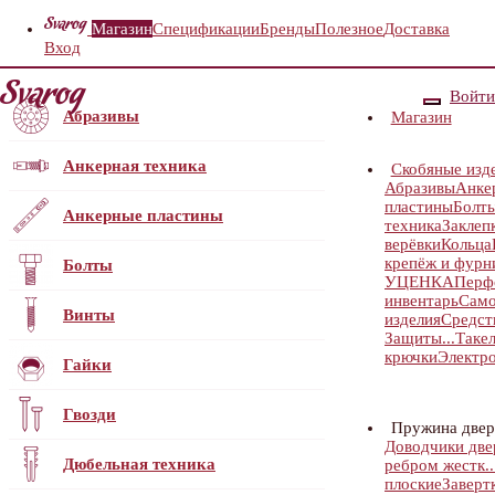
Магазин
Спецификации
Бренды
Полезное
Доставка
Вход
Войти
Абразивы
Магазин
Анкерная техника
Скобяные изд
Абразивы
Анке
пластины
Болт
Анкерные пластины
техника
Заклеп
верёвки
Кольца
крепёж и фурн
Болты
УЦЕНКА
Перф
инвентарь
Само
Винты
изделия
Средст
Защиты...
Таке
крючки
Электр
Гайки
Гвозди
Пружина двер
Доводчики дв
Дюбельная техника
ребром жестк..
плоские
Заверт