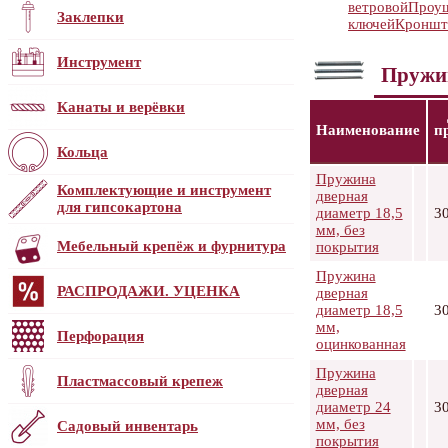
ветровой
Проу
Заклепки
ключей
Кроншт
Инструмент
Пружи
Канаты и верёвки
Наименование
п
Кольца
Пружина
Комплектующие и инструмент
дверная
для гипсокартона
диаметр 18,5
3
мм, без
Мебельный крепёж и фурнитура
покрытия
Пружина
РАСПРОДАЖИ. УЦЕНКА
дверная
диаметр 18,5
3
мм,
Перфорация
оцинкованная
Пружина
Пластмассовый крепеж
дверная
диаметр 24
3
мм, без
Садовый инвентарь
покрытия