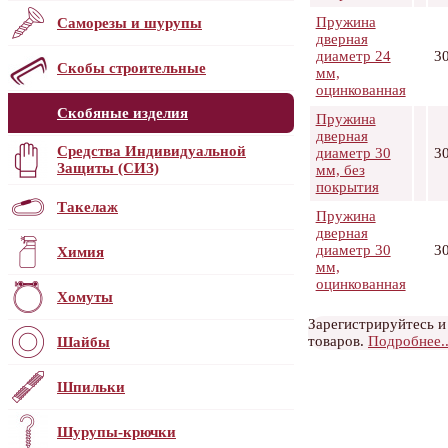
Пружина
Саморезы и шурупы
дверная
диаметр 24
3
Скобы строительные
мм,
оцинкованная
Скобяные изделия
Пружина
дверная
Средства Индивидуальной
диаметр 30
3
Защиты (СИЗ)
мм, без
покрытия
Такелаж
Пружина
дверная
диаметр 30
3
Химия
мм,
оцинкованная
Хомуты
Зарегистрируйтесь и
товаров.
Подробнее..
Шайбы
Шпильки
Шурупы-крючки