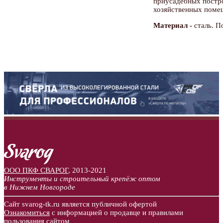
приусадебных постро
хозяйственных поме
Материал -
сталь. П
ООО ПКФ СВАРОГ
,
2013-2021
Инструменты и строительный крепёж оптом
в Нижнем Новгороде
Сайт svarog-tk.ru является публичной офертой
Ознакомиться
с информацией о продавце и правилами
пользования сайтом