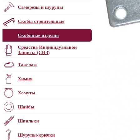
Саморезы и шурупы
Скобы строительные
Скобяные изделия
Средства Индивидуальной
Защиты (СИЗ)
Такелаж
Химия
Хомуты
Шайбы
Шпильки
Шурупы-крючки