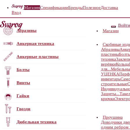
Магазин
Спецификации
Бренды
Полезное
Доставка
Вход
Войти
Абразивы
Магазин
Анкерная техника
Скобяные изд
Абразивы
Анке
пластины
Болт
Анкерные пластины
техника
Заклеп
верёвки
Кольца
для...
Мебельны
Болты
УЦЕНКА
Перф
инвентарь
Само
Винты
строительные
С
Индивидуальн
Защиты...
Таке
Гайки
крючки
Электр
Гвозди
Проушина
Дюбельная техника
Доводчики дв
одним ребром ж