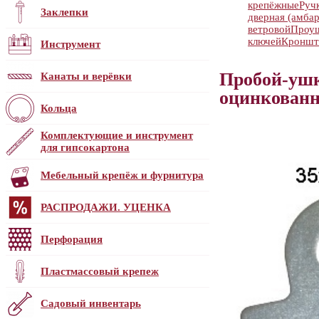
крепёжные
Руч
Заклепки
дверная (амбар
ветровой
Проу
ключей
Кроншт
Инструмент
Пробой-ушко
Канаты и верёвки
оцинкованн
Кольца
Комплектующие и инструмент
для гипсокартона
Мебельный крепёж и фурнитура
РАСПРОДАЖИ. УЦЕНКА
Перфорация
Пластмассовый крепеж
Садовый инвентарь