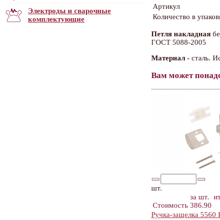
Артикул
Электроды и сварочные
Количество в упаков
комплектующие
Петля накладная
бе
ГОСТ 5088-2005
Материал -
сталь. И
Вам может понад
шт.
за шт.
и
Стоимость
386.90
Ручка-защелка 5560