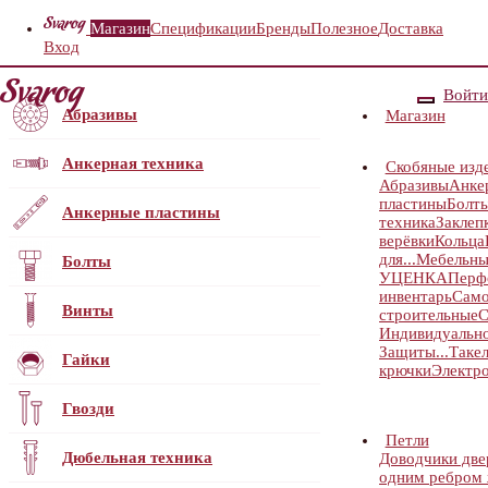
Магазин
Спецификации
Бренды
Полезное
Доставка
Вход
Войти
Абразивы
Магазин
Анкерная техника
Скобяные изд
Абразивы
Анке
пластины
Болт
Анкерные пластины
техника
Заклеп
верёвки
Кольца
для...
Мебельны
Болты
УЦЕНКА
Перф
инвентарь
Само
Винты
строительные
С
Индивидуальн
Защиты...
Таке
Гайки
крючки
Электр
Гвозди
Петли
Дюбельная техника
Доводчики дв
одним ребром ж