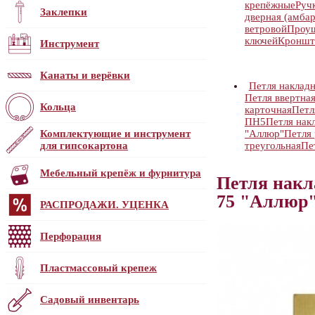
крепёжные
Руч
Заклепки
дверная (амбар
ветровой
Проу
ключей
Кроншт
Инструмент
Канаты и верёвки
Петля накладн
Петля ввертна
Кольца
карточная
Петл
ПН5
Петля нак
Комплектующие и инструмент
"Аллюр"
Петля 
для гипсокартона
треугольная
Пе
Мебельный крепёж и фурнитура
Петля накла
75 "Аллюр"
РАСПРОДАЖИ. УЦЕНКА
Перфорация
Пластмассовый крепеж
Садовый инвентарь