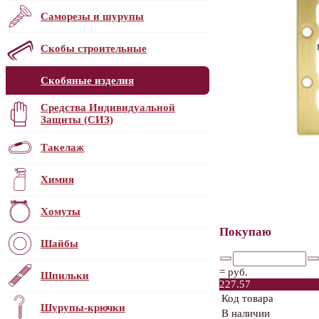
Саморезы и шурупы
Скобы строительные
Скобяные изделия
Средства Индивидуальной
Защиты (СИЗ)
Такелаж
Химия
Хомуты
Покупаю
Шайбы
=
руб.
Шпильки
227.57
Код товара
Шурупы-крючки
В наличии