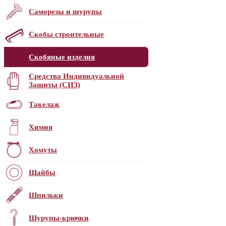
Саморезы и шурупы
Скобы строительные
Скобяные изделия
Средства Индивидуальной
Защиты (СИЗ)
Такелаж
Химия
Хомуты
Шайбы
Шпильки
Шурупы-крючки