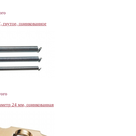
ого
, гнутое, оцинкованное
того
аметр 24 мм, оцинкованная