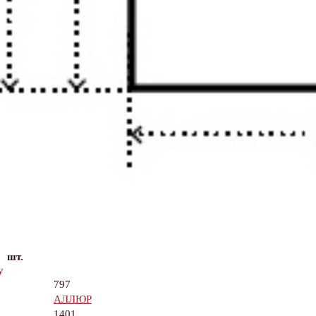
шт.
у
797
АЛЛЮР
1401