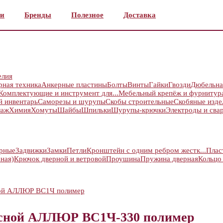
и
Бренды
Полезное
Доставка
елия
рная техника
Анкерные пластины
Болты
Винты
Гайки
Гвозди
Дюбельна
Комплектующие и инструмент для...
Мебельный крепёж и фурнитур
й инвентарь
Саморезы и шурупы
Скобы строительные
Скобяные изде
лаж
Химия
Хомуты
Шайбы
Шпильки
Шурупы-крючки
Электроды и сва
ерные
Задвижки
Замки
Петли
Кронштейн с одним ребром жестк...
Плас
ная)
Крючок дверной и ветровой
Проушина
Пружина дверная
Кольцо
ной АЛЛЮР ВС1Ч полимер
есной АЛЛЮР ВС1Ч-330 полимер