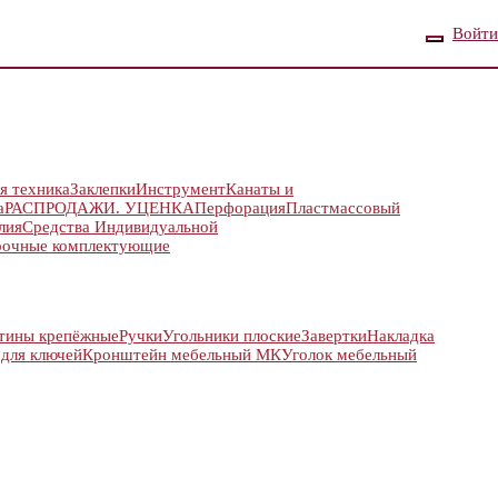
Войти
я техника
Заклепки
Инструмент
Канаты и
а
РАСПРОДАЖИ. УЦЕНКА
Перфорация
Пластмассовый
лия
Средства Индивидуальной
рочные комплектующие
тины крепёжные
Ручки
Угольники плоские
Завертки
Накладка
 для ключей
Кронштейн мебельный МК
Уголок мебельный