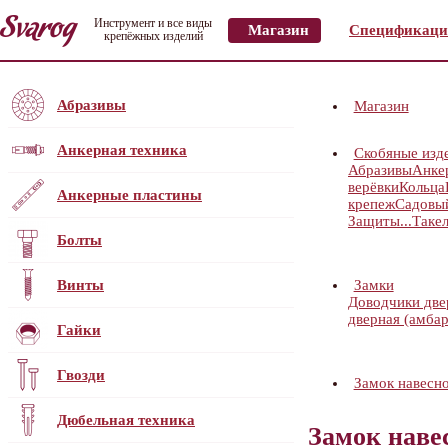
Инструмент и все виды
Магазин
Спецификаци
крепёжных изделий
Абразивы
Магазин
Анкерная техника
Скобяные изд
Абразивы
Анке
верёвки
Кольца
Анкерные пластины
крепеж
Садовы
Защиты...
Таке
Болты
Винты
Замки
Доводчики дв
дверная (амбар
Гайки
Гвозди
Замок навес
Дюбельная техника
Замок нав