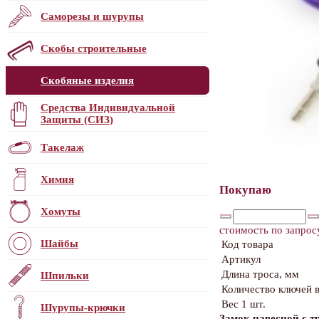
Саморезы и шурупы
Скобы строительные
Скобяные изделия
Средства Индивидуальной
Защиты (СИЗ)
Такелаж
Химия
Покупаю
Хомуты
стоимость по запрос
Шайбы
Код товара
Артикул
Длина троса, мм
Шпильки
Количество ключей в
Вес 1 шт.
Шурупы-крючки
Замок навесной с 