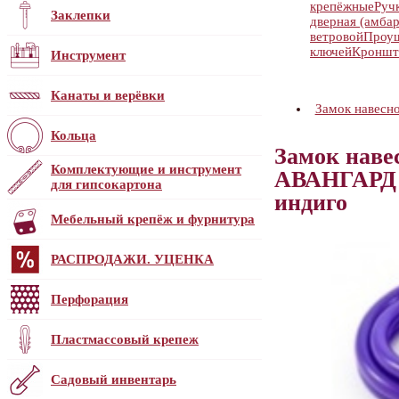
крепёжные
Руч
Заклепки
дверная (амбар
ветровой
Проу
ключей
Кроншт
Инструмент
Канаты и верёвки
Замок навесн
Кольца
Замок наве
Комплектующие и инструмент
АВАНГАРД 
для гипсокартона
индиго
Мебельный крепёж и фурнитура
РАСПРОДАЖИ. УЦЕНКА
Перфорация
Пластмассовый крепеж
Садовый инвентарь