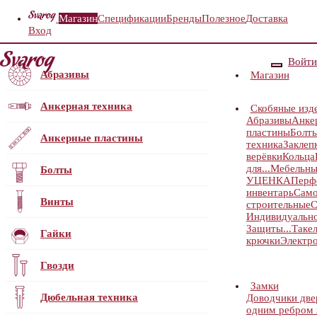
Магазин
Спецификации
Бренды
Полезное
Доставка
Вход
Войти
Абразивы
Магазин
Анкерная техника
Скобяные изд
Абразивы
Анке
пластины
Болт
Анкерные пластины
техника
Заклеп
верёвки
Кольца
для...
Мебельны
Болты
УЦЕНКА
Перф
инвентарь
Само
Винты
строительные
С
Индивидуальн
Защиты...
Таке
Гайки
крючки
Электр
Гвозди
Замки
Дюбельная техника
Доводчики дв
одним ребром ж