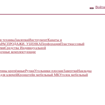
Войти
я техника
Заклепки
Инструмент
Канаты и
а
РАСПРОДАЖИ. УЦЕНКА
Перфорация
Пластмассовый
лия
Средства Индивидуальной
рочные комплектующие
тины крепёжные
Ручки
Угольники плоские
Завертки
Накладка
 для ключей
Кронштейн мебельный МК
Уголок мебельный