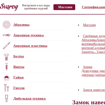
Инструмент и все виды
Магазин
Спецификаци
крепёжных изделий
Абразивы
Магазин
Анкерная техника
Скобяные изд
Абразивы
Анке
верёвки
Кольца
Анкерные пластины
крепеж
Садовы
Защиты...
Таке
Болты
Винты
Замки
Доводчики дв
дверная (амбар
Гайки
Гвозди
Замок навес
Дюбельная техника
Замок нав