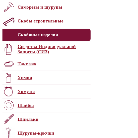
Саморезы и шурупы
Скобы строительные
Скобяные изделия
Средства Индивидуальной
Защиты (СИЗ)
Такелаж
Химия
Хомуты
Шайбы
Шпильки
Шурупы-крючки