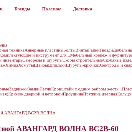
и
Бренды
Полезное
Доставка
елия
рная техника
Анкерные пластины
Болты
Винты
Гайки
Гвозди
Дюбельна
Комплектующие и инструмент для...
Мебельный крепёж и фурнитур
й инвентарь
Саморезы и шурупы
Скобы строительные
Скобяные изде
лаж
Химия
Хомуты
Шайбы
Шпильки
Шурупы-крючки
Электроды и сва
ерные
Задвижки
Замки
Петли
Кронштейн с одним ребром жестк...
Плас
ная)
Крючок дверной и ветровой
Проушина
Пружина дверная
Кольцо
ной АВАНГАРД ВС2В ВОЛНА
есной АВАНГАРД ВОЛНА ВС2В-60