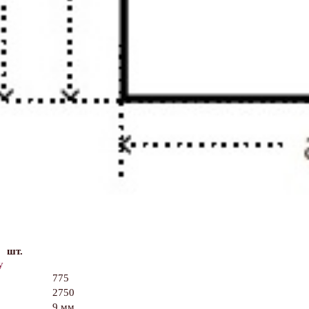
шт.
у
775
2750
9 мм