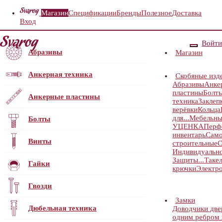
Магазин
Спецификации
Бренды
Полезное
Доставка
Вход
Войти
Абразивы
Магазин
Анкерная техника
Скобяные изд
Абразивы
Анке
пластины
Болт
Анкерные пластины
техника
Заклеп
верёвки
Кольца
для...
Мебельны
Болты
УЦЕНКА
Перф
инвентарь
Само
Винты
строительные
С
Индивидуальн
Защиты...
Таке
Гайки
крючки
Электр
Гвозди
Замки
Дюбельная техника
Доводчики дв
одним ребром ж