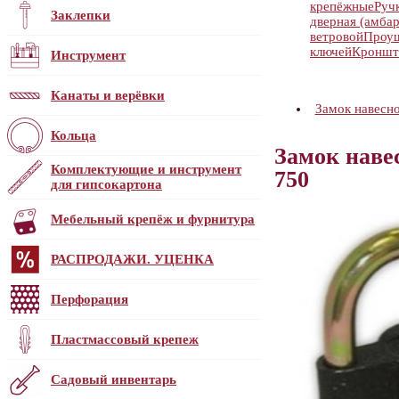
крепёжные
Руч
Заклепки
дверная (амбар
ветровой
Проу
ключей
Кроншт
Инструмент
Канаты и верёвки
Замок навес
Кольца
Замок нав
Комплектующие и инструмент
750
для гипсокартона
Мебельный крепёж и фурнитура
РАСПРОДАЖИ. УЦЕНКА
Перфорация
Пластмассовый крепеж
Садовый инвентарь