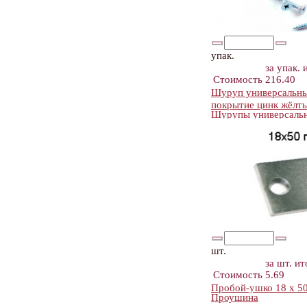
упак.
за упак.
Стоимость
216.40
Шуруп универсальный
покрытие цинк жёлт
Шурупы универсальн
шт.
за шт.
ит
Стоимость
5.69
Пробой-ушко 18 х 50
Проушина