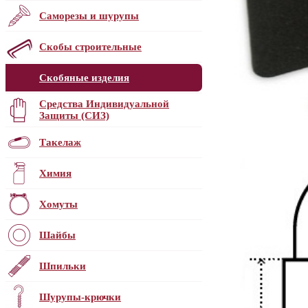
Саморезы и шурупы
Скобы строительные
Скобяные изделия
Средства Индивидуальной
Защиты (СИЗ)
Такелаж
Химия
Хомуты
Шайбы
Шпильки
Шурупы-крючки