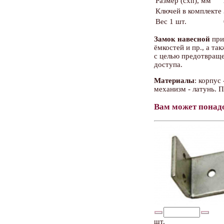
Размер (cxh), мм
Ключей в комплекте
Вес 1 шт.
Замок навесной
при
ёмкостей и пр., а та
с целью предотвраще
доступа.
Материалы
: корпус
механизм - латунь. 
Вам может понад
шт.