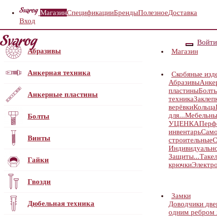
Магазин
Спецификации
Бренды
Полезное
Доставка
Вход
Войти
Абразивы
Магазин
Анкерная техника
Скобяные изд
Абразивы
Анке
пластины
Болт
Анкерные пластины
техника
Заклеп
верёвки
Кольца
для...
Мебельны
Болты
УЦЕНКА
Перф
инвентарь
Само
Винты
строительные
С
Индивидуальн
Защиты...
Таке
Гайки
крючки
Электр
Гвозди
Замки
Дюбельная техника
Доводчики дв
одним ребром ж