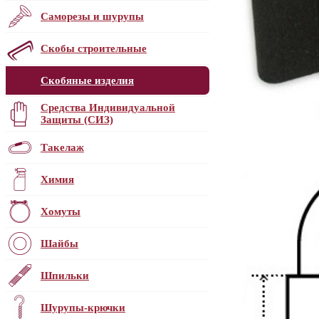
Саморезы и шурупы
Скобы строительные
Скобяные изделия
Средства Индивидуальной
Защиты (СИЗ)
Такелаж
Химия
Хомуты
Шайбы
Шпильки
Шурупы-крючки