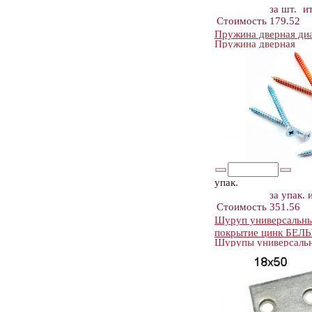
за шт.
и
Стоимость
179.52
Пружина дверная ди
Пружина дверная
упак.
за упак.
Стоимость
351.56
Шуруп универсальный
покрытие цинк БЕЛ
Шурупы универсальн