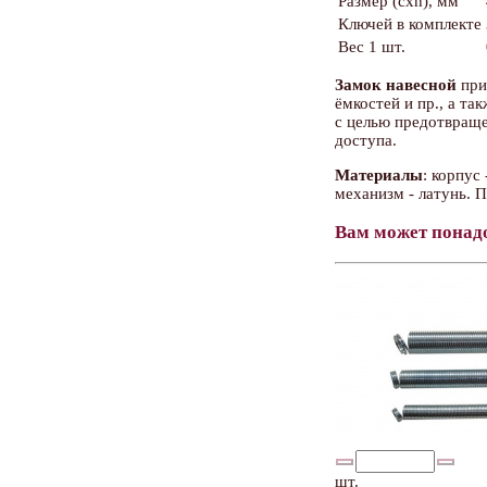
Размер (cxh), мм
Ключей в комплекте
Вес 1 шт.
Замок навесной
при
ёмкостей и пр., а та
с целью предотвраще
доступа.
Материалы
: корпус
механизм - латунь. 
Вам может понад
шт.