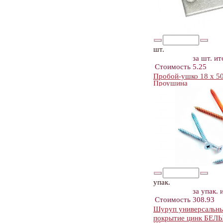
шт.
за шт.
ит
Стоимость
5.25
Пробой-ушко 18 х 50
Проушина
упак.
за упак.
Стоимость
308.93
Шуруп универсальный
покрытие цинк БЕЛ