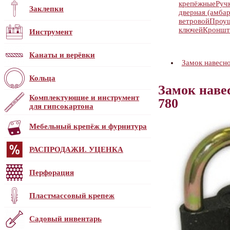
крепёжные
Руч
Заклепки
дверная (амбар
ветровой
Проу
ключей
Кроншт
Инструмент
Канаты и верёвки
Замок навес
Кольца
Замок нав
Комплектующие и инструмент
780
для гипсокартона
Мебельный крепёж и фурнитура
РАСПРОДАЖИ. УЦЕНКА
Перфорация
Пластмассовый крепеж
Садовый инвентарь