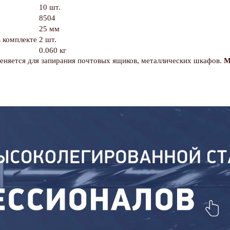
10 шт.
8504
25 мм
 комплекте
2 шт.
0.060 кг
няется для запирания почтовых ящиков, металлических шкафов.
М