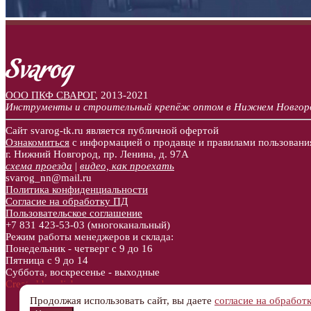
ООО ПКФ СВАРОГ
,
2013-2021
Инструменты и строительный крепёж оптом в Нижнем Новгор
Сайт svarog-tk.ru является публичной офертой
Ознакомиться
с информацией о продавце и правилами пользовани
г. Нижний Новгород, пр. Ленина, д. 97А
схема проезда
|
видео, как проехать
svarog_nn@mail.ru
Политика конфиденциальности
Согласие на обработку ПД
Пользовательское соглашение
+7 831
423-53-03
(многоканальный)
Режим работы менеджеров и склада:
Понедельник - четверг с 9 до 16
Пятница с 9 до 14
Суббота, воскресенье - выходные
Created by aljebro.com
Продолжая использовать сайт, вы даете
согласие на обработ