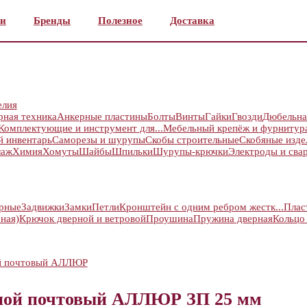
и
Бренды
Полезное
Доставка
елия
рная техника
Анкерные пластины
Болты
Винты
Гайки
Гвозди
Дюбельна
Комплектующие и инструмент для...
Мебельный крепёж и фурнитур
й инвентарь
Саморезы и шурупы
Скобы строительные
Скобяные изде
лаж
Химия
Хомуты
Шайбы
Шпильки
Шурупы-крючки
Электроды и сва
ерные
Задвижки
Замки
Петли
Кронштейн с одним ребром жестк...
Плас
ная)
Крючок дверной и ветровой
Проушина
Пружина дверная
Кольцо
ой почтовый АЛЛЮР
зной почтовый АЛЛЮР ЗП 25 мм