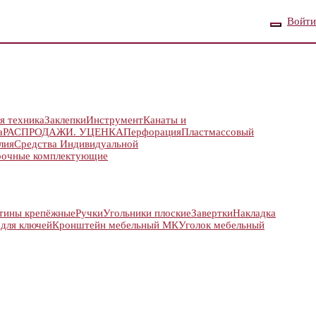
Войти
я техника
Заклепки
Инструмент
Канаты и
а
РАСПРОДАЖИ. УЦЕНКА
Перфорация
Пластмассовый
лия
Средства Индивидуальной
рочные комплектующие
тины крепёжные
Ручки
Угольники плоские
Завертки
Накладка
 для ключей
Кронштейн мебельный МК
Уголок мебельный