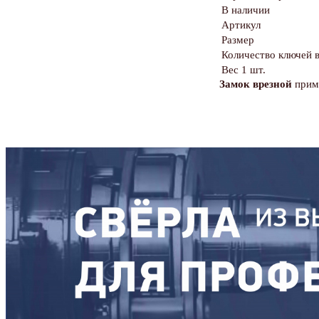
В наличии
Артикул
Размер
Количество ключей в
Вес 1 шт.
Замок врезной
приме