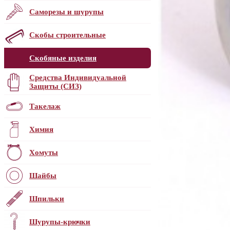
Саморезы и шурупы
Скобы строительные
Скобяные изделия
Средства Индивидуальной
Защиты (СИЗ)
Такелаж
Химия
Хомуты
Шайбы
Шпильки
Шурупы-крючки