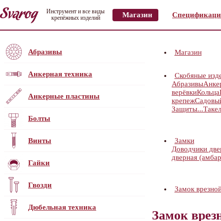
Инструмент и все виды
Магазин
Спецификаци
крепёжных изделий
Абразивы
Магазин
Анкерная техника
Скобяные изд
Абразивы
Анке
верёвки
Кольца
Анкерные пластины
крепеж
Садовы
Защиты...
Таке
Болты
Винты
Замки
Доводчики дв
дверная (амбар
Гайки
Гвозди
Замок врезн
Дюбельная техника
Замок вре