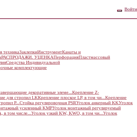
Войти
я техника
Заклепки
Инструмент
Канаты и
а
РАСПРОДАЖИ. УЦЕНКА
Перфорация
Пластмассовый
лия
Средства Индивидуальной
рочные комплектующие
Завершающие декоративные элеме...
Крепление Z-
ие для стропил LK
Крепление плоское LP, в том чи...
Крепление
ропил P...
Стойка регулировочная PSR
Уголок анкерный KK
Уголок
онтажный усиленный KMP
Уголок монтажный регулируемый
 в том числе...
Уголок узкий KW, KWO, в том чи...
Уголок