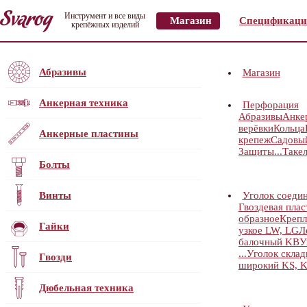
Инструмент и все виды
Магазин
Спецификаци
крепёжных изделий
Абразивы
Магазин
Анкерная техника
Перфорация
Абразивы
Анке
верёвки
Кольца
Анкерные пластины
крепеж
Садовы
Защиты...
Таке
Болты
Винты
Уголок соеди
Гвоздевая пла
образное
Крепл
Гайки
узкое LW, LG
Л
балочный KB
У
...
Уголок скла
Гвозди
широкий KS, 
Дюбельная техника