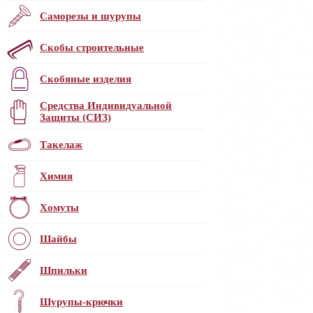
Саморезы и шурупы
Скобы строительные
Скобяные изделия
Средства Индивидуальной
Защиты (СИЗ)
Такелаж
Химия
Хомуты
Шайбы
Шпильки
Шурупы-крючки