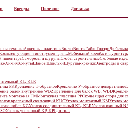
и
Бренды
Полезное
Доставка
рная техника
Анкерные пластины
Болты
Винты
Гайки
Гвозди
Дюбельна
Комплектующие и инструмент для...
Мебельный крепёж и фурнитур
й инвентарь
Саморезы и шурупы
Скобы строительные
Скобяные изде
лаж
Химия
Хомуты
Шайбы
Шпильки
Шурупы-крючки
Электроды и сва
нительный KL, KLR
стина PK
Крепление Т-образное
Крепление У-образное декоративное
ение балок внутреннее WBZ
Крепление для балок WB, WBD
Креплен
ента монтажная TM
Монтажная пластина PP
Скользящая опора для ст
голок крепежный скользящий KUC
Уголок монтажный KM
Уголок м
дывающийся KG
Уголок соединительный KL, KLR
Уголок оконный NA,
KSO
Уголок усиленный KP, KPL, в то...