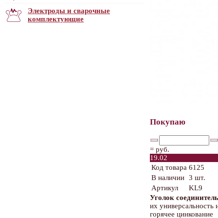
Электроды и сварочные
комплектующие
Покупаю
=
руб.
19.02
Код товара
6125
В наличии
3 шт.
Артикул
KL9
Уголок соедините
их универсальность
горячее цинкование