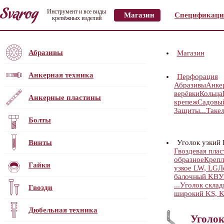
Инструмент и все виды
Магазин
Спецификаци
крепёжных изделий
Абразивы
Магазин
Анкерная техника
Перфорация
Абразивы
Анке
верёвки
Кольца
Анкерные пластины
крепеж
Садовы
Защиты...
Таке
Болты
Винты
Уголок узкий
Гвоздевая пла
образное
Крепл
Гайки
узкое LW, LG
Л
балочный KB
У
...
Уголок скла
Гвозди
широкий KS, 
Дюбельная техника
Уголок