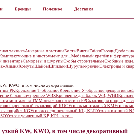
и
Бренды
Полезное
Доставка
рная техника
Анкерные пластины
Болты
Винты
Гайки
Гвозди
Дюбельна
Комплектующие и инструмент для...
Мебельный крепёж и фурнитур
й инвентарь
Саморезы и шурупы
Скобы строительные
Скобяные изде
лаж
Химия
Хомуты
Шайбы
Шпильки
Шурупы-крючки
Электроды и сва
 KW, KWO, в том числе декоративный
стина PK
Крепление Т-образное
Крепление У-образное декоративное
ение балок внутреннее WBZ
Крепление для балок WB, WBD
Креплен
ента монтажная TM
Монтажная пластина PP
Скользящая опора для ст
голок крепежный скользящий KUC
Уголок монтажный KM
Уголок м
дывающийся KG
Уголок соединительный KL, KLR
Уголок оконный NA,
KSO
Уголок усиленный KP, KPL, в то...
 узкий KW, KWO, в том числе декоративный