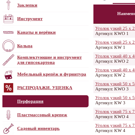
Заклепки
Наимен
Инструмент
Уголок узкий 25 x 2
Канаты и верёвки
Артикул: KWO 1
Уголок узкий 25 x 2
Кольца
Артикул: KW 1
Уголок узкий 40 x 4
Комплектующие и инструмент
Артикул: KWO 2
для гипсокартона
Уголок узкий 40 x 4
Мебельный крепёж и фурнитура
Артикул: KW 2
Уголок узкий 50 x 5
РАСПРОДАЖИ. УЦЕНКА
Артикул: KWO 3
Уголок узкий 50 x 5
Перфорация
Артикул: KW 3
Уголок узкий 75 x 7
Пластмассовый крепеж
Артикул: KWО 4
Уголок узкий 75 x 7
Садовый инвентарь
Артикул: KW 4