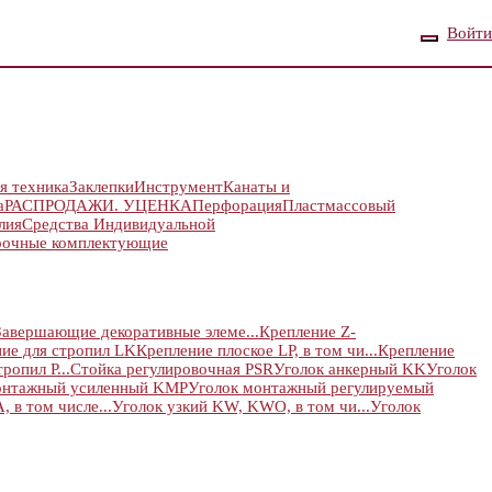
Войти
я техника
Заклепки
Инструмент
Канаты и
а
РАСПРОДАЖИ. УЦЕНКА
Перфорация
Пластмассовый
лия
Средства Индивидуальной
рочные комплектующие
Завершающие декоративные элеме...
Крепление Z-
ие для стропил LK
Крепление плоское LP, в том чи...
Крепление
ропил P...
Стойка регулировочная PSR
Уголок анкерный KK
Уголок
онтажный усиленный KMP
Уголок монтажный регулируемый
 в том числе...
Уголок узкий KW, KWO, в том чи...
Уголок