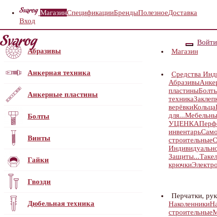
Магазин
Спецификации
Бренды
Полезное
Доставка
Вход
Войти
Абразивы
Магазин
Анкерная техника
Средства Инд
Абразивы
Анке
пластины
Болт
Анкерные пластины
техника
Заклеп
верёвки
Кольца
для...
Мебельны
Болты
УЦЕНКА
Перф
инвентарь
Само
Винты
строительные
С
Индивидуальн
Защиты...
Таке
Гайки
крючки
Электр
Гвозди
Перчатки, ру
Дюбельная техника
Наколенники
Н
строительные
М