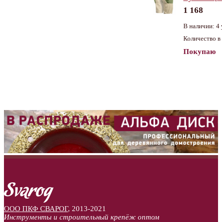
1 168
В наличии: 4 
Количество в 
Покупаю
ООО ПКФ СВАРОГ
,
2013-2021
Инструменты и строительный крепёж оптом