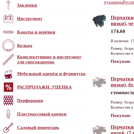
рукавицы
Респ
Заклепки
Перчатки 
Инструмент
вязки), ч
174.60
Канаты и верёвки
В наличии: 15
Кольца
Размер: безр
Количество в 
Комплектующие и инструмент
Покупаю
для гипсокартона
Мебельный крепёж и фурнитура
Перчатки 
вязки), б
РАСПРОДАЖИ. УЦЕНКА
стоимость
Перфорация
Размер: безр
Количество в 
Пластмассовый крепеж
Покупаю
Перчатки 
Садовый инвентарь
нитей, (7