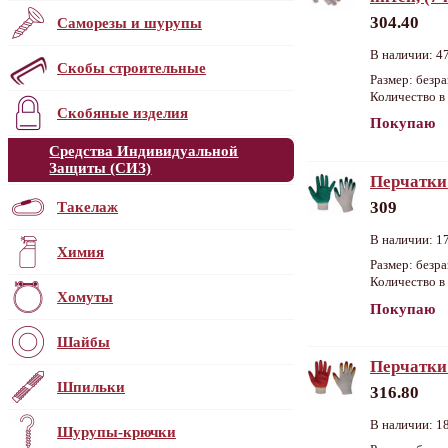
304.40
Саморезы и шурупы
В наличии: 47
Скобы строительные
Размер: безр
Количество в 
Скобяные изделия
Покупаю
Средства Индивидуальной
Защиты (СИЗ)
Перчатки
309
Такелаж
В наличии: 17
Химия
Размер: безр
Количество в 
Хомуты
Покупаю
Шайбы
Перчатки
Шпильки
316.80
В наличии: 18
Шурупы-крючки