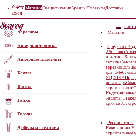
Магазин
Спецификации
Бренды
Полезное
Доставка
Вход
Войти
Абразивы
Магазин
Анкерная техника
Средства Инд
Абразивы
Анке
пластины
Болт
Анкерные пластины
техника
Заклеп
верёвки
Кольца
для...
Мебельны
Болты
УЦЕНКА
Перф
инвентарь
Само
Винты
строительные
С
Индивидуальн
Защиты...
Таке
Гайки
крючки
Электр
Гвозди
Респираторы
Дюбельная техника
Наколенники
Н
строительные
М