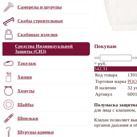
Саморезы и шурупы
Скобы строительные
Скобяные изделия
Покупаю
Средства Индивидуальной
Защиты (СИЗ)
Такелаж
=
руб.
542.31
Код товара
139
Химия
Торговая марка
РО
В наличии
32 у
Хомуты
Артикул
600
Шайбы
Полумаска защитн
для лица с клапаном,
Шпильки
Клапан позволяет в
органов дыхания и о
Шурупы-крючки