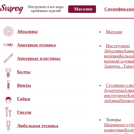
Инструмент и все виды
Магазин
Спецификаци
крепёжных изделий
Абразивы
Магазин
Анкерная техника
Инструмент
Абразивы
Анке
верёвки
Кольца
Анкерные пластины
крепеж
Садовы
Защиты...
Таке
Болты
Винты
Столярно-сле
Адаптеры
Алма
инструмент
Кл
Гайки
лобзика
Провол
Гвозди
Топоры
Шарнирно-губц
Дюбельная техника
разводные
Бол