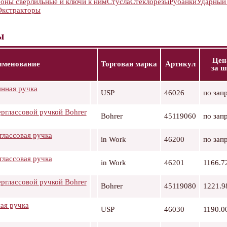
оны сверлильные и ключи к ним
Стусла
Стеклорезы
Рубанки
Ударный
Экстракторы
ы
Цен
именование
Торговая марка
Артикул
за ш
янная ручка
USP
46026
по зап
ерглассовой ручкой Bohrer
Bohrer
45119060
по зап
глассовая ручка
in Work
46200
по зап
глассовая ручка
in Work
46201
1166.7
ерглассовой ручкой Bohrer
Bohrer
45119080
1221.9
ная ручка
USP
46030
1190.0