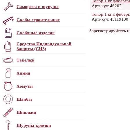
Топор 1 кг фибергл
Артикул: 46202
Саморезы и шурупы
Топор 1 кг с фибер
Артикул: 45119100
Скобы строительные
Зарегистрируйтесь и
Скобяные изделия
Средства Индивидуальной
Защиты (СИЗ)
Такелаж
Химия
Хомуты
Шайбы
Шпильки
Шурупы-крючки