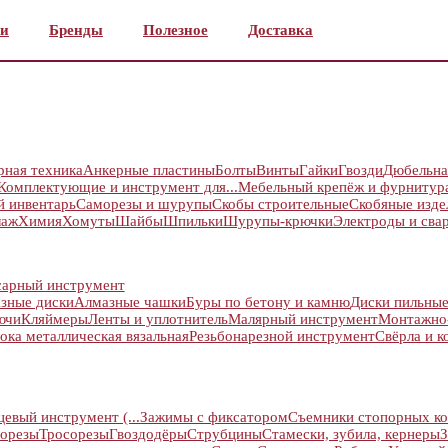
и
Бренды
Полезное
Доставка
рная техника
Анкерные пластины
Болты
Винты
Гайки
Гвозди
Дюбельна
Комплектующие и инструмент для...
Мебельный крепёж и фурнитур
й инвентарь
Саморезы и шурупы
Скобы строительные
Скобяные изде
лаж
Химия
Хомуты
Шайбы
Шпильки
Шурупы-крючки
Электроды и сва
сарный инструмент
зные диски
Алмазные чашки
Буры по бетону и камню
Диски пильны
ючи
Кляймеры
Ленты и уплотнитель
Малярный инструмент
Монтажно
ока металлическая вязальная
Резьбонарезной инструмент
Свёрла и к
евый инструмент (...
Зажимы с фиксатором
Съемники стопорных ко
торезы
Тросорезы
Гвоздодёры
Струбцины
Стамески, зубила, кернеры
З