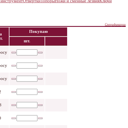
 инструмент
Отвертки
Топоры
Ножи и сменные лезвия
Ключи
Спецификации
Покупаю
а
т.
шт.
росу
росу
росу
2
8
0