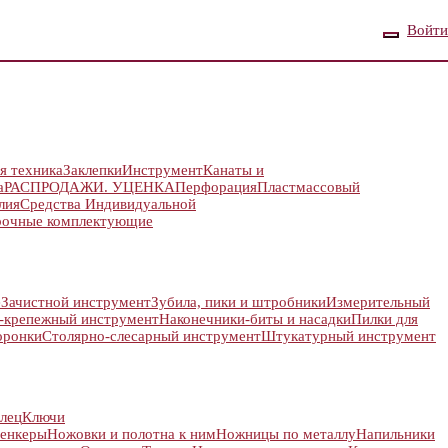
Войти
я техника
Заклепки
Инструмент
Канаты и
а
РАСПРОДАЖИ. УЦЕНКА
Перфорация
Пластмассовый
лия
Средства Индивидуальной
рочные комплектующие
е
Зачистной инструмент
Зубила, пики и штробники
Измерительный
-крепежный инструмент
Наконечники-биты и насадки
Пилки для
оронки
Столярно-слесарный инструмент
Штукатурный инструмент
лец
Ключи
енкеры
Ножовки и полотна к ним
Ножницы по металлу
Напильники