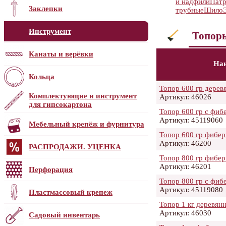
и надфили
Патр
Заклепки
трубные
Шило
Инструмент
Топор
Канаты и верёвки
На
Кольца
Топор 600 гр дерев
Комплектующие и инструмент
Артикул: 46026
для гипсокартона
Топор 600 гр с фиб
Артикул: 45119060
Мебельный крепёж и фурнитура
Топор 600 гр фибер
Артикул: 46200
РАСПРОДАЖИ. УЦЕНКА
Топор 800 гр фибер
Артикул: 46201
Перфорация
Топор 800 гр с фиб
Артикул: 45119080
Пластмассовый крепеж
Топор 1 кг деревян
Артикул: 46030
Садовый инвентарь