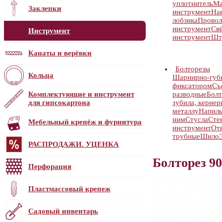
уплотнитель
Ма
Заклепки
инструмент
На
лобзика
Провол
инструмент
Свё
Инструмент
инструмент
Шт
Канаты и верёвки
Болторезы
Кольца
Шарнирно-губц
фиксатором
Съ
Комплектующие и инструмент
разводные
Бол
для гипсокартона
зубила, кернер
металлу
Напиль
ним
Стусла
Сте
Мебельный крепёж и фурнитура
инструмент
От
трубные
Шило
РАСПРОДАЖИ. УЦЕНКА
Болторез 9
Перфорация
Пластмассовый крепеж
Садовый инвентарь