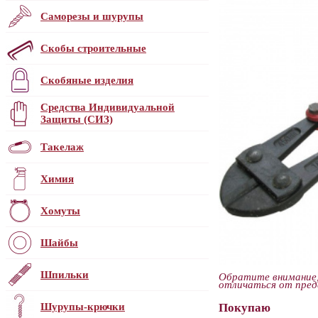
Саморезы и шурупы
Скобы строительные
Скобяные изделия
Средства Индивидуальной
Защиты (СИЗ)
Такелаж
Химия
Хомуты
Шайбы
Шпильки
Обратите внимание
отличаться от пред
Шурупы-крючки
Покупаю