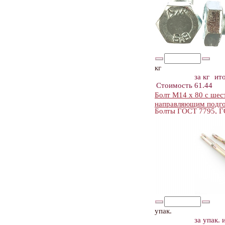
кг
за кг
ит
Стоимость
61.44
Болт М14 х 80 с шес
направляющим подг
Болты ГОСТ 7795, 
упак.
за упак.