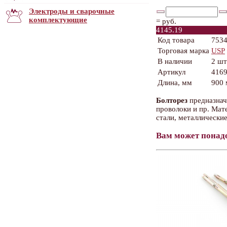
Электроды и сварочные
комплектующие
=
руб.
4145.19
Код товара
753
Торговая марка
USP
В наличии
2 шт
Артикул
416
Длина, мм
900
Болторез
предназнач
проволоки и пр. Мат
стали, металлически
Вам может понад