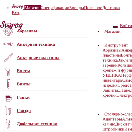
Магазин
Спецификации
Бренды
Полезное
Доставка
Вход
Войти
Абразивы
Магазин
Анкерная техника
Инструмент
Абразивы
Анке
пластины
Болт
Анкерные пластины
техника
Заклеп
верёвки
Кольца
крепёж и фурн
Болты
УЦЕНКА
Перф
инвентарь
Само
Винты
изделия
Средст
Защиты...
Таке
крючки
Электр
Гайки
Гвозди
Столярно-сле
Адаптеры
Алма
Дюбельная техника
камню
Диски п
штробники
Изм