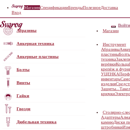
Магазин
Спецификации
Бренды
Полезное
Доставка
Вход
Войти
Абразивы
Магазин
Анкерная техника
Инструмент
Абразивы
Анке
пластины
Болт
Анкерные пластины
техника
Заклеп
верёвки
Кольца
крепёж и фурн
Болты
УЦЕНКА
Перф
инвентарь
Само
Винты
изделия
Средст
Защиты...
Таке
крючки
Электр
Гайки
Гвозди
Столярно-сле
Адаптеры
Алма
Дюбельная техника
камню
Диски п
штробники
Изм