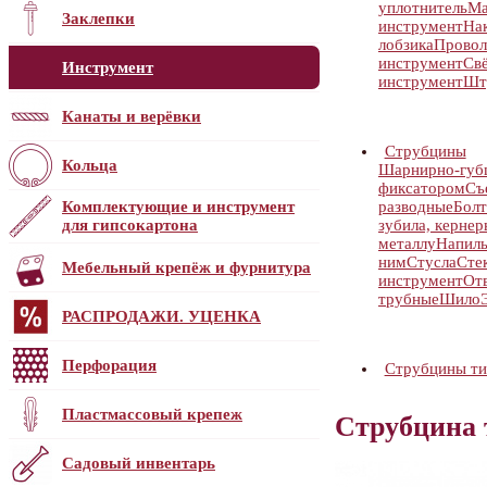
уплотнитель
Ма
Заклепки
инструмент
На
лобзика
Провол
инструмент
Свё
Инструмент
инструмент
Шт
Канаты и верёвки
Струбцины
Кольца
Шарнирно-губц
фиксатором
Съ
Комплектующие и инструмент
разводные
Бол
для гипсокартона
зубила, кернер
металлу
Напиль
ним
Стусла
Сте
Мебельный крепёж и фурнитура
инструмент
От
трубные
Шило
РАСПРОДАЖИ. УЦЕНКА
Перфорация
Струбцины ти
Пластмассовый крепеж
Струбцина 
Садовый инвентарь