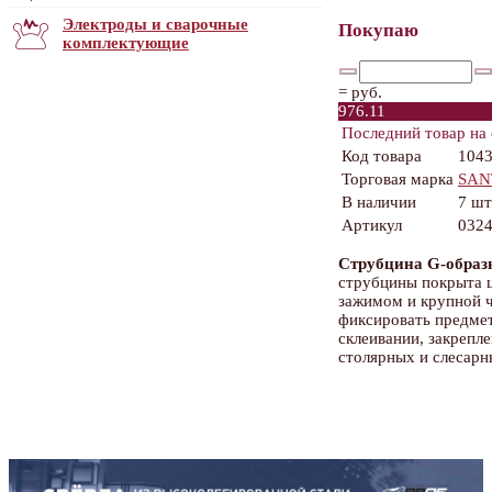
Электроды и сварочные
Покупаю
комплектующие
=
руб.
976.11
Последний товар на 
Код товара
104
Торговая марка
SAN
В наличии
7 шт
Артикул
0324
Струбцина G-образ
струбцины покрыта 
зажимом и крупной ч
фиксировать предмет
склеивании, закрепле
столярных и слесарн