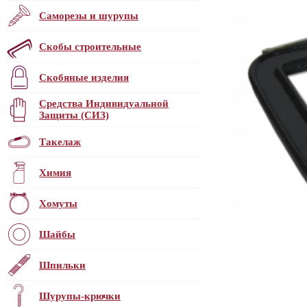
Саморезы и шурупы
Скобы строительные
Скобяные изделия
Средства Индивидуальной
Защиты (СИЗ)
Такелаж
Химия
Хомуты
Шайбы
Шпильки
Шурупы-крючки