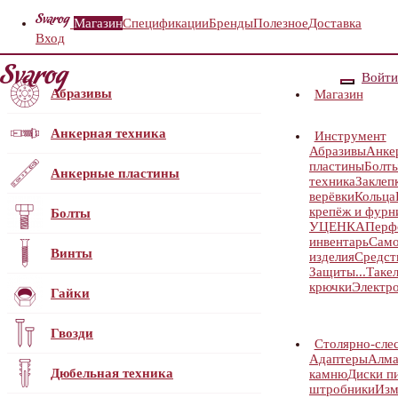
Магазин
Спецификации
Бренды
Полезное
Доставка
Вход
Войти
Абразивы
Магазин
Анкерная техника
Инструмент
Абразивы
Анке
пластины
Болт
Анкерные пластины
техника
Заклеп
верёвки
Кольца
крепёж и фурн
Болты
УЦЕНКА
Перф
инвентарь
Само
Винты
изделия
Средст
Защиты...
Таке
крючки
Электр
Гайки
Гвозди
Столярно-сле
Адаптеры
Алма
Дюбельная техника
камню
Диски п
штробники
Изм