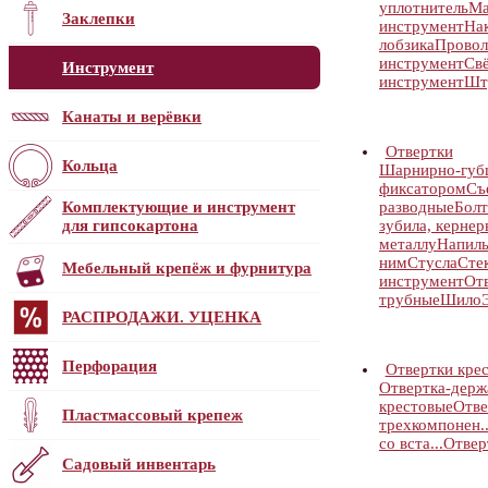
уплотнитель
Ма
Заклепки
инструмент
На
лобзика
Провол
инструмент
Свё
Инструмент
инструмент
Шт
Канаты и верёвки
Отвертки
Кольца
Шарнирно-губц
фиксатором
Съ
Комплектующие и инструмент
разводные
Бол
для гипсокартона
зубила, кернер
металлу
Напиль
ним
Стусла
Сте
Мебельный крепёж и фурнитура
инструмент
От
трубные
Шило
РАСПРОДАЖИ. УЦЕНКА
Перфорация
Отвертки кре
Отвертка-держ
крестовые
Отве
Пластмассовый крепеж
трехкомпонен..
со вста...
Отвер
Садовый инвентарь