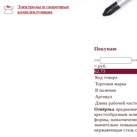
Электроды и сварочные
комплектующие
Покупаю
=
руб.
62.73
Код товара
Торговая марка
В наличии
Артикул
Длина рабочей част
Отвёртка
предназнач
крестообразным шли
формы, намагниченны
значительно повыша
нержавеющая сталь 