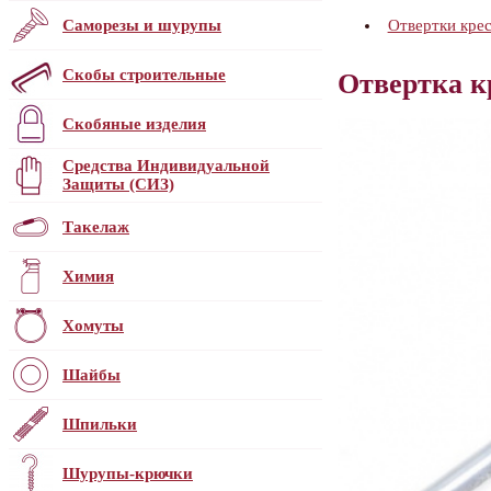
Саморезы и шурупы
Отвертки кре
Скобы строительные
Отвертка к
Скобяные изделия
Средства Индивидуальной
Защиты (СИЗ)
Такелаж
Химия
Хомуты
Шайбы
Шпильки
Шурупы-крючки