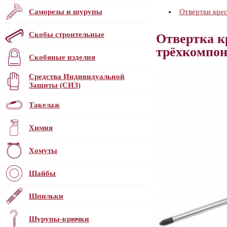
Саморезы и шурупы
Отвертки кре
Скобы строительные
Отвертка к
трёхкомпон
Скобяные изделия
Средства Индивидуальной
Защиты (СИЗ)
Такелаж
Химия
Хомуты
Шайбы
Шпильки
Шурупы-крючки