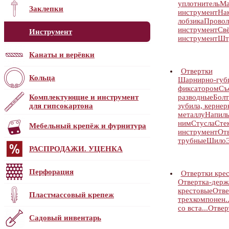
уплотнитель
Ма
Заклепки
инструмент
На
лобзика
Провол
инструмент
Свё
Инструмент
инструмент
Шт
Канаты и верёвки
Отвертки
Кольца
Шарнирно-губц
фиксатором
Съ
Комплектующие и инструмент
разводные
Бол
для гипсокартона
зубила, кернер
металлу
Напиль
ним
Стусла
Сте
Мебельный крепёж и фурнитура
инструмент
От
трубные
Шило
РАСПРОДАЖИ. УЦЕНКА
Перфорация
Отвертки кре
Отвертка-держ
крестовые
Отве
Пластмассовый крепеж
трехкомпонен..
со вста...
Отвер
Садовый инвентарь