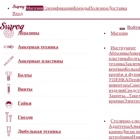
Магазин
Спецификации
Бренды
Полезное
Доставка
Вход
Войти
Абразивы
Магазин
Анкерная техника
Инструмент
Абразивы
Анке
пластины
Болт
Анкерные пластины
техника
Заклеп
верёвки
Кольца
крепёж и фурн
Болты
УЦЕНКА
Перф
инвентарь
Само
Винты
изделия
Средст
Защиты...
Таке
крючки
Электр
Гайки
Гвозди
Столярно-сле
Адаптеры
Алма
Дюбельная техника
камню
Диски п
штробники
Изм