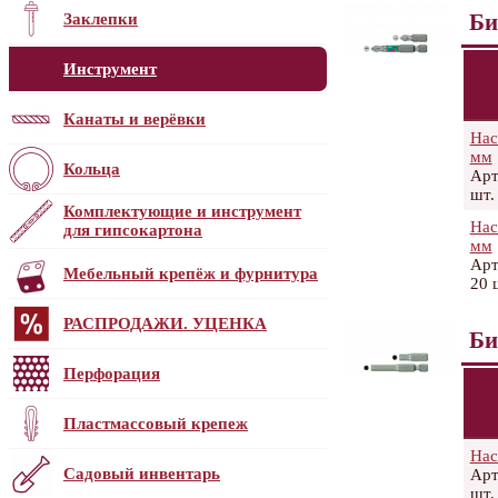
Би
Заклепки
Инструмент
Канаты и верёвки
Нас
мм
Кольца
Арт
шт.
Комплектующие и инструмент
Нас
для гипсокартона
мм
Арт
Мебельный крепёж и фурнитура
20 
РАСПРОДАЖИ. УЦЕНКА
Би
Перфорация
Пластмассовый крепеж
Нас
Садовый инвентарь
Арт
шт.