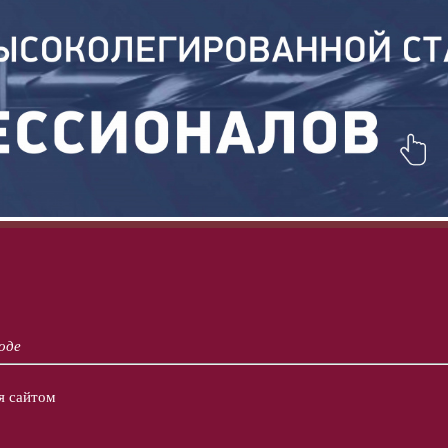
оде
я сайтом