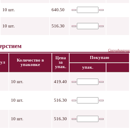
10 шт.
640.50
10 шт.
516.30
верстием
Спецификации
Покупаю
Цена
Количество в
ул
за
упаковке
упак.
упак.
10 шт.
419.40
10 шт.
516.30
10 шт.
516.30