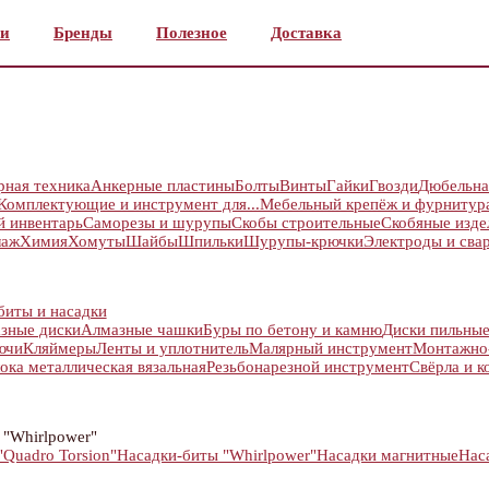
и
Бренды
Полезное
Доставка
рная техника
Анкерные пластины
Болты
Винты
Гайки
Гвозди
Дюбельна
Комплектующие и инструмент для...
Мебельный крепёж и фурнитур
й инвентарь
Саморезы и шурупы
Скобы строительные
Скобяные изде
лаж
Химия
Хомуты
Шайбы
Шпильки
Шурупы-крючки
Электроды и сва
биты и насадки
зные диски
Алмазные чашки
Буры по бетону и камню
Диски пильны
ючи
Кляймеры
Ленты и уплотнитель
Малярный инструмент
Монтажно
ока металлическая вязальная
Резьбонарезной инструмент
Свёрла и к
 "Whirlpower"
Quadro Torsion"
Насадки-биты "Whirlpower"
Насадки магнитные
Нас