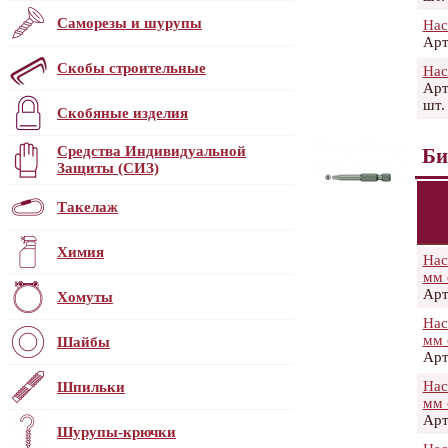
Саморезы и шурупы
Нас
Арт
Скобы строительные
Нас
Арт
шт.
Скобяные изделия
Средства Индивидуальной
Би
Защиты (СИЗ)
Такелаж
Химия
Нас
мм 
Арт
Хомуты
Нас
мм 
Шайбы
Арт
Нас
Шпильки
мм 
Арт
Шурупы-крючки