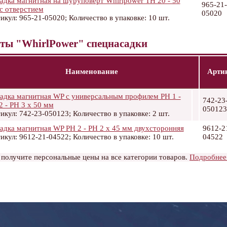
адка магнитная на шуруповерт Whirlpower TH 20 - 50
965-21-
с отверстием
05020
икул: 965-21-05020; Количество в упаковке: 10 шт.
ты "WhirlPower" спецнасадки
Наименование
Арти
адка магнитная WP с универсальным профилем PН 1 -
742-23
2 - РН 3 х 50 мм
050123
икул: 742-23-050123; Количество в упаковке: 2 шт.
адка магнитная WP PH 2 - PH 2 х 45 мм двухсторонняя
9612-2
икул: 9612-21-04522; Количество в упаковке: 10 шт.
04522
 получите персональные цены на все категории товаров.
Подробнее.