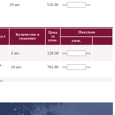
10 шт.
516.30
Покупаю
Цена
Количество в
кул
за
упаковке
упак.
упак.
-
2 шт.
129.58
1-
10 шт.
701.90
..