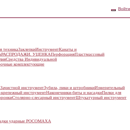
Войти
я техника
Заклепки
Инструмент
Канаты и
а
РАСПРОДАЖИ. УЦЕНКА
Перфорация
Пластмассовый
лия
Средства Индивидуальной
рочные комплектующие
е
Зачистной инструмент
Зубила, пики и штробники
Измерительный
-крепежный инструмент
Наконечники-биты и насадки
Пилки для
оронки
Столярно-слесарный инструмент
Штукатурный инструмент
адки ударные РОСОМАХА