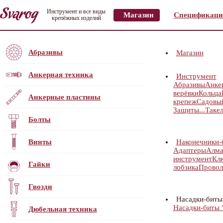
Инструмент и все виды
Магазин
Спецификаци
крепёжных изделий
Абразивы
Магазин
Анкерная техника
Инструмент
Абразивы
Анке
верёвки
Кольца
Анкерные пластины
крепеж
Садовы
Защиты...
Таке
Болты
Винты
Наконечники-
Адаптеры
Алма
инструмент
Кл
Гайки
лобзика
Провол
Гвозди
Насадки-биты
Насадки-биты "
Дюбельная техника