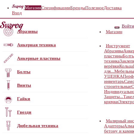
Магазин
Спецификации
Бренды
Полезное
Доставка
Вход
Войти
Абразивы
Магазин
Анкерная техника
Инструмент
Абразивы
Анке
пластины
Болт
Анкерные пластины
техника
Заклеп
верёвки
Кольца
для...
Мебельны
Болты
УЦЕНКА
Перф
инвентарь
Само
Винты
строительные
С
Индивидуальн
Защиты...
Таке
Гайки
крючки
Электр
Гвозди
Малярный ин
Дюбельная техника
Адаптеры
Алма
бетону и камн