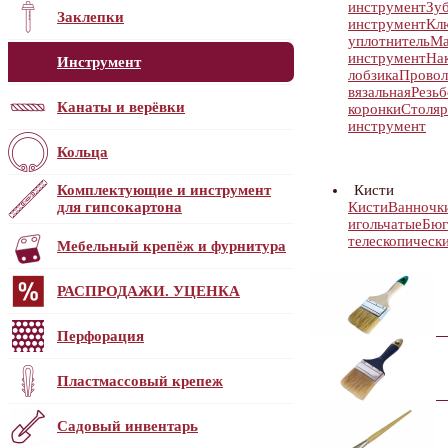
инструмент
Зуб
Заклепки
инструмент
Кл
уплотнитель
Ма
инструмент
На
Инструмент
лобзика
Провол
вязальная
Резь
Канаты и верёвки
коронки
Столяр
инструмент
Кольца
Комплектующие и инструмент
Кисти
для гипсокартона
Кисти
Ванночк
игольчатые
Бюг
телескопическ
Мебельный крепёж и фурнитура
РАСПРОДАЖИ. УЦЕНКА
Перфорация
Пластмассовый крепеж
Садовый инвентарь