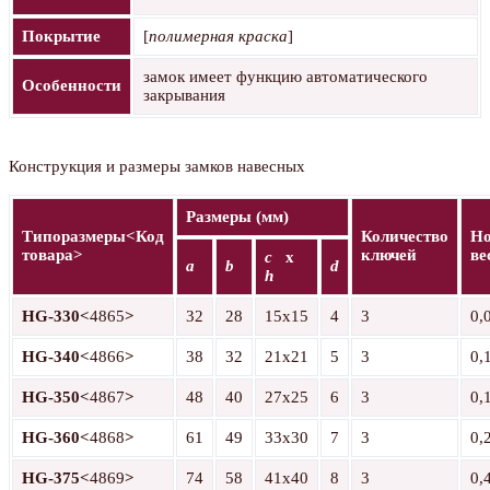
Покрытие
[
полимерная краска
]
замок имеет функцию автоматического
Особенности
закрывания
Конструкция и размеры замков навесных
Размеры (мм)
Типоразмеры<Код
Количество
Н
товара>
ключей
ве
c
х
a
b
d
h
HG-330<
4865
>
32
28
15x15
4
3
0,
HG-340<
4866
>
38
32
21x21
5
3
0,
HG-350<
4867
>
48
40
27x25
6
3
0,
HG-360<
4868
>
61
49
33x30
7
3
0,
HG-375<
4869
>
74
58
41x40
8
3
0,