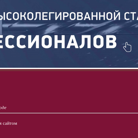
оде
я сайтом