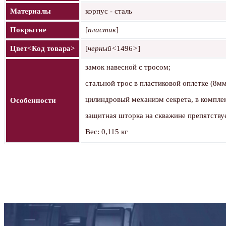
Материалы
корпус - сталь
Покрытие
[
пластик
]
Цвет<Код товара>
[
черный<
1496
>
]
замок навесной с тросом;
стальной трос в пластиковой оплетке (8мм
цилиндровый механизм секрета, в комплек
Особенности
защитная шторка на скважине препятствуе
Вес: 0,115 кг