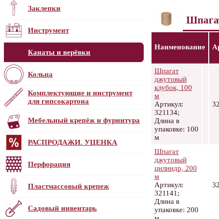
Заклепки
Шпага
Инструмент
Наименование
А
Канаты и верёвки
Шпагат
Кольца
джутовый
клубок, 100
Комплектующие и инструмент
м
для гипсокартона
Артикул:
3
321134;
Мебельный крепёж и фурнитура
Длина в
упаковке: 100
м
РАСПРОДАЖИ. УЦЕНКА
Шпагат
джутовый
Перфорация
цилиндр, 200
м
Артикул:
3
Пластмассовый крепеж
321141;
Длина в
Садовый инвентарь
упаковке: 200
м