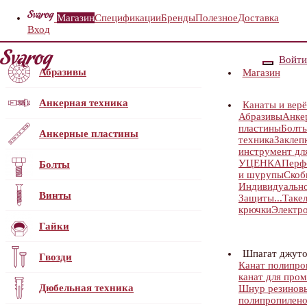
Магазин
Спецификации
Бренды
Полезное
Доставка
Вход
Войти
Абразивы
Магазин
Анкерная техника
Канаты и верё
Абразивы
Анке
пластины
Болт
Анкерные пластины
техника
Заклеп
инструмент для
УЦЕНКА
Перф
Болты
и шурупы
Скоб
Индивидуальн
Винты
Защиты...
Таке
крючки
Электр
Гайки
Шпагат джут
Гвозди
Канат полипро
канат для пром
Дюбельная техника
Шнур резинов
полипропиленов