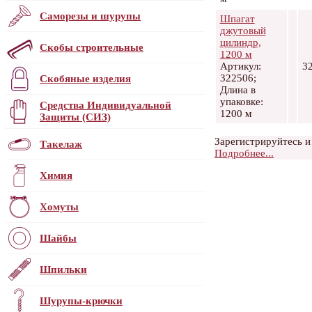
Саморезы и шурупы
Шпагат
джутовый
цилиндр,
Скобы строительные
1200 м
Артикул:
3
322506;
Скобяные изделия
Длина в
упаковке:
Средства Индивидуальной
1200 м
Защиты (СИЗ)
Зарегистрируйтесь и
Такелаж
Подробнее...
Химия
Хомуты
Шайбы
Шпильки
Шурупы-крючки