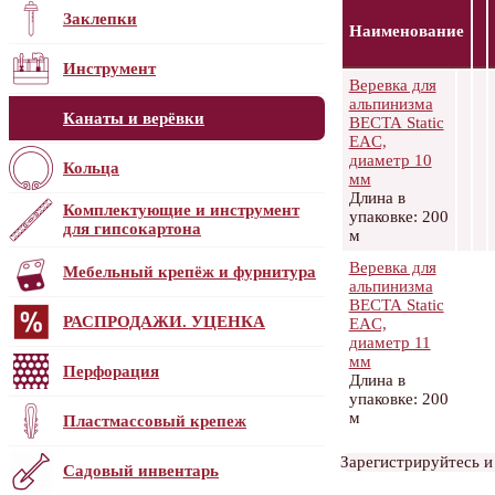
Заклепки
Наименование
Инструмент
Веревка для
альпинизма
Канаты и верёвки
ВЕСТА Static
EAC,
диаметр 10
Кольца
мм
Длина в
Комплектующие и инструмент
упаковке: 200
для гипсокартона
м
Веревка для
Мебельный крепёж и фурнитура
альпинизма
ВЕСТА Static
РАСПРОДАЖИ. УЦЕНКА
EAC,
диаметр 11
мм
Перфорация
Длина в
упаковке: 200
м
Пластмассовый крепеж
Зарегистрируйтесь и
Садовый инвентарь