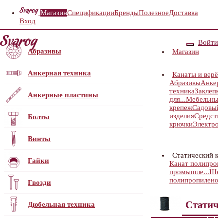
Магазин
Спецификации
Бренды
Полезное
Доставка
Вход
Войти
Абразивы
Магазин
Анкерная техника
Канаты и верё
Абразивы
Анке
техника
Заклеп
Анкерные пластины
для...
Мебельны
крепеж
Садовы
изделия
Средст
Болты
крючки
Электр
Винты
Статический 
Гайки
Канат полипро
промышле...
Шн
полипропилен
Гвозди
Статич
Дюбельная техника