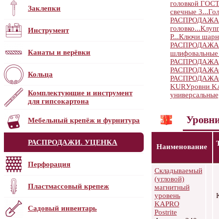
головкой ГОСТ 
Заклепки
свечные 3...
Го
РАСПРОДАЖА
головко...
Клуп
Инструмент
Р...
Ключи шарни
РАСПРОДАЖА
Канаты и верёвки
шлифовальные
РАСПРОДАЖА
РАСПРОДАЖА
Кольца
РАСПРОДАЖА
KUR
Уровни 
Комплектующие и инструмент
универсальные,
для гипсокартона
Уровн
Мебельный крепёж и фурнитура
РАСПРОДАЖИ. УЦЕНКА
Наименование
Перфорация
Складываемый
(угловой)
Пластмассовый крепеж
магнитный
уровень
KAPRO
Садовый инвентарь
Postrite