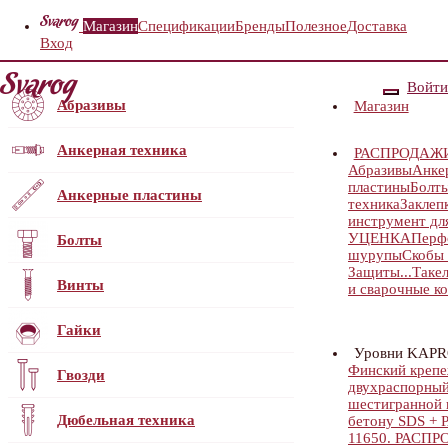
Магазин
Спецификации
Бренды
Полезное
Доставка
Вход
Войти
Абразивы
Магазин
Анкерная техника
РАСПРОДАЖ
Абразивы
Анке
пластины
Болт
Анкерные пластины
техника
Заклеп
инструмент для
УЦЕНКА
Перф
Болты
шурупы
Скобы 
Защиты...
Таке
Винты
и сварочные к
Гайки
Уровни KAP
Финский кре
Гвозди
двухраспорный.
шестигранной г
Дюбельная техника
бетону SDS 
11650. РАСП