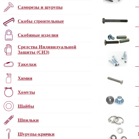
Саморезы и шурупы
Скобы строительные
Скобяные изделия
Средства Индивидуальной
Защиты (СИЗ)
Такелаж
Химия
Хомуты
Шайбы
Шпильки
Шурупы-крючки