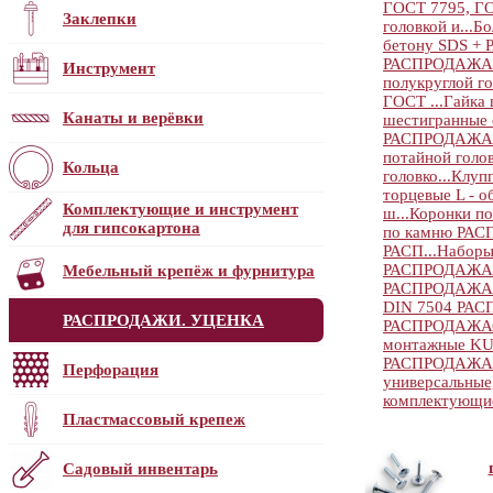
ГОСТ 7795, ГО
Заклепки
головкой и...
Бо
бетону SDS 
РАСПРОДАЖА
Инструмент
полукруглой го
ГОСТ ...
Гайка 
Канаты и верёвки
шестигранные с
РАСПРОДАЖА
потайной голов
Кольца
головко...
Клуп
торцевые L - об
Комплектующие и инструмент
ш...
Коронки п
для гипсокартона
по камню РА
РАСП...
Наборы
РАСПРОДАЖА
Мебельный крепёж и фурнитура
РАСПРОДАЖА
DIN 7504 РА
РАСПРОДАЖИ. УЦЕНКА
РАСПРОДАЖА
монтажные K
РАСПРОДАЖА
Перфорация
универсальные,
комплектующи
Пластмассовый крепеж
Садовый инвентарь