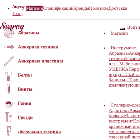
Магазин
Спецификации
Бренды
Полезное
Доставка
Вход
Войти
Абразивы
Магазин
Анкерная техника
Инструмент
Абразивы
Анке
техника
Заклеп
Анкерные пластины
для...
Мебельны
УЦЕНКА
Перф
шурупы
Скобы 
Болты
Защиты...
Таке
комплектующи
Винты
Гайки
Столярно-сле
Адаптеры
Алма
пильные
Зачист
Гвозди
инструмент
Кл
крепежный ин
Дюбельная техника
металлическая 
слесарный инс