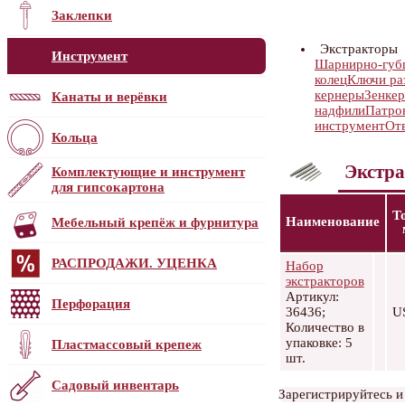
Заклепки
Экстракторы
Инструмент
Шарнирно-губц
колец
Ключи ра
кернеры
Зенке
Канаты и верёвки
надфили
Патро
инструмент
От
Кольца
Экстр
Комплектующие и инструмент
для гипсокартона
Т
Наименование
Мебельный крепёж и фурнитура
РАСПРОДАЖИ. УЦЕНКА
Набор
экстракторов
Артикул:
Перфорация
36436;
U
Количество в
упаковке: 5
Пластмассовый крепеж
шт.
Садовый инвентарь
Зарегистрируйтесь и