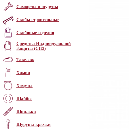
Саморезы и шурупы
Скобы строительные
Скобяные изделия
Средства Индивидуальной
Защиты (СИЗ)
Такелаж
Химия
Хомуты
Шайбы
Шпильки
Шурупы-крючки