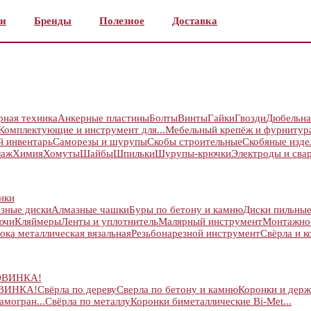
и
Бренды
Полезное
Доставка
рная техника
Анкерные пластины
Болты
Винты
Гайки
Гвозди
Дюбельна
Комплектующие и инструмент для...
Мебельный крепёж и фурнитур
й инвентарь
Саморезы и шурупы
Скобы строительные
Скобяные изде
лаж
Химия
Хомуты
Шайбы
Шпильки
Шурупы-крючки
Электроды и сва
нки
зные диски
Алмазные чашки
Буры по бетону и камню
Диски пильны
ючи
Кляймеры
Ленты и уплотнитель
Малярный инструмент
Монтажно
ока металлическая вязальная
Резьбонарезной инструмент
Свёрла и к
ОВИНКА!
ОВИНКА!
Свёрла по дереву
Сверла по бетону и камню
Коронки и держ
амогран...
Свёрла по металлу
Коронки биметаллические Bi-Met...