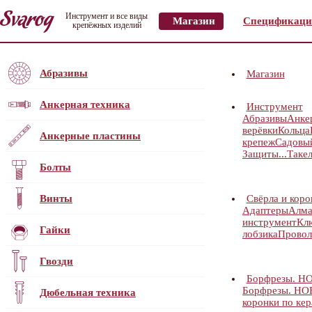
Инструмент и все виды
Магазин
Спецификаци
крепёжных изделий
Абразивы
Магазин
Анкерная техника
Инструмент
Абразивы
Анке
верёвки
Кольца
Анкерные пластины
крепеж
Садовы
Защиты...
Таке
Болты
Винты
Свёрла и коро
Адаптеры
Алма
инструмент
Кл
Гайки
лобзика
Провол
Гвозди
Борфрезы. Н
Борфрезы. Н
Дюбельная техника
коронки по кер