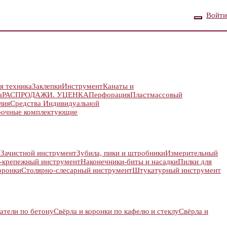
Войти
я техника
Заклепки
Инструмент
Канаты и
а
РАСПРОДАЖИ. УЦЕНКА
Перфорация
Пластмассовый
лия
Средства Индивидуальной
рочные комплектующие
е
Зачистной инструмент
Зубила, пики и штробники
Измерительный
-крепежный инструмент
Наконечники-биты и насадки
Пилки для
оронки
Столярно-слесарный инструмент
Штукатурный инструмент
атели по бетону
Свёрла и коронки по кафелю и стеклу
Свёрла и