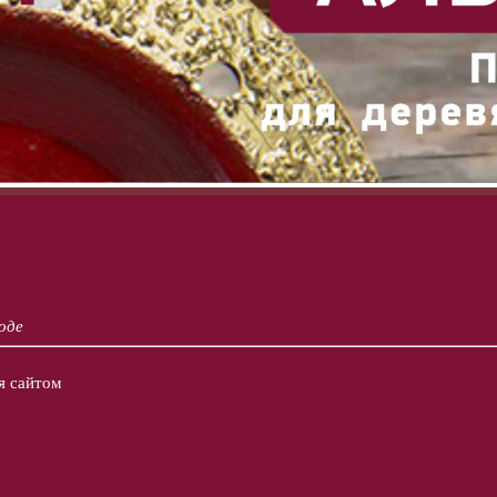
оде
я сайтом