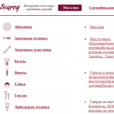
Инструмент и все виды
Магазин
Спецификаци
крепёжных изделий
Абразивы
Магазин
Анкерная техника
Инструмент
Абразивы
Анке
верёвки
Кольца
Анкерные пластины
крепеж
Садовы
Защиты...
Таке
Болты
Винты
Свёрла и коро
Адаптеры
Алма
инструмент
Кл
Гайки
лобзика
Провол
Гвозди
Свёрла по мет
Борфрезы. Н
Дюбельная техника
коронки по кер