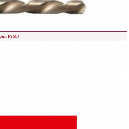
ерия Р9М3