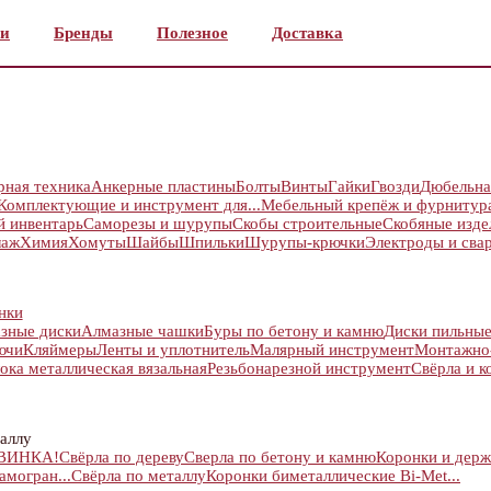
и
Бренды
Полезное
Доставка
рная техника
Анкерные пластины
Болты
Винты
Гайки
Гвозди
Дюбельна
Комплектующие и инструмент для...
Мебельный крепёж и фурнитур
й инвентарь
Саморезы и шурупы
Скобы строительные
Скобяные изде
лаж
Химия
Хомуты
Шайбы
Шпильки
Шурупы-крючки
Электроды и сва
нки
зные диски
Алмазные чашки
Буры по бетону и камню
Диски пильны
ючи
Кляймеры
Ленты и уплотнитель
Малярный инструмент
Монтажно
ока металлическая вязальная
Резьбонарезной инструмент
Свёрла и к
аллу
ОВИНКА!
Свёрла по дереву
Сверла по бетону и камню
Коронки и держ
амогран...
Свёрла по металлу
Коронки биметаллические Bi-Met...