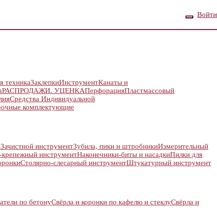
Войти
я техника
Заклепки
Инструмент
Канаты и
а
РАСПРОДАЖИ. УЦЕНКА
Перфорация
Пластмассовый
лия
Средства Индивидуальной
рочные комплектующие
е
Зачистной инструмент
Зубила, пики и штробники
Измерительный
-крепежный инструмент
Наконечники-биты и насадки
Пилки для
оронки
Столярно-слесарный инструмент
Штукатурный инструмент
атели по бетону
Свёрла и коронки по кафелю и стеклу
Свёрла и