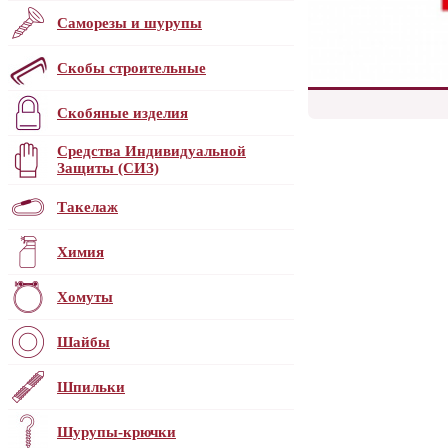
Саморезы и шурупы
Скобы строительные
Скобяные изделия
Средства Индивидуальной
Защиты (СИЗ)
Такелаж
Химия
Хомуты
Шайбы
Шпильки
Шурупы-крючки