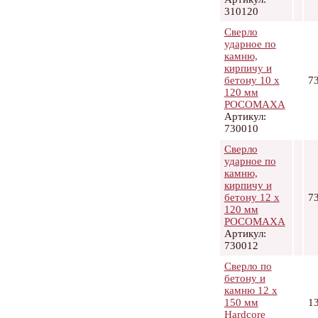
310120
Сверло
ударное по
камню,
кирпичу и
бетону 10 х
7
120 мм
РОСОМАХА
Артикул:
730010
Сверло
ударное по
камню,
кирпичу и
бетону 12 х
7
120 мм
РОСОМАХА
Артикул:
730012
Сверло по
бетону и
камню 12 х
150 мм
1
Hardcore