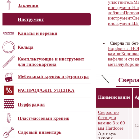
уплотнитель
Ма
Заклепки
инструмент
На
лобзика
Провол
инструмент
Свё
Инструмент
инструмент
Шт
Канаты и верёвки
Сверла по бе
Кольца
Борфрезы. Н
камню
Коронки
Комплектующие и инструмент
кафелю и стек
для гипсокартона
металлу
Коронк
Мебельный крепёж и фурнитура
Сверла
РАСПРОДАЖИ. УЦЕНКА
Наименование
А
Перфорация
Сверло по
бетону и
Пластмассовый крепеж
камню 3 x 60
1
мм Hardcore
Садовый инвентарь
Артикул:
130003