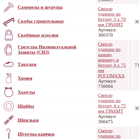
Саморезы и шурупы
Сверло
ударное по
бетону 3 х 70
Скобы строительные
3
мм ГРАНИТ
Артикул:
Скобяные изделия
300370
Сверло
Средства Индивидуальной
ударное по
Защиты (СИЗ)
камню,
кирпичу и
Такелаж
бетону 4 х 75
7
мм
РОСОМАХА
Химия
Артикул:
730004
Хомуты
Сверло
ударное по
бетону 4 х 75
Шайбы
3
мм ГРАНИТ
Артикул:
Шпильки
300475
Сверло
Шурупы-крючки
ударное по