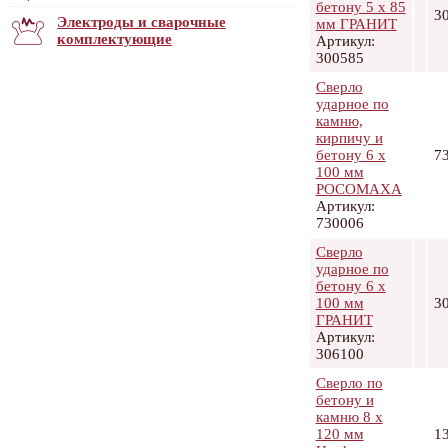
бетону 5 х 85
3
Электроды и сварочные
мм ГРАНИТ
комплектующие
Артикул:
300585
Сверло
ударное по
камню,
кирпичу и
бетону 6 х
7
100 мм
РОСОМАХА
Артикул:
730006
Сверло
ударное по
бетону 6 х
100 мм
3
ГРАНИТ
Артикул:
306100
Сверло по
бетону и
камню 8 x
120 мм
1