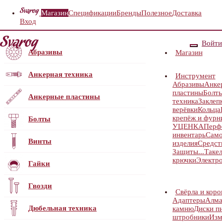
Магазин
Спецификации
Бренды
Полезное
Доставка
Вход
Войти
Абразивы
Магазин
Анкерная техника
Инструмент
Абразивы
Анке
пластины
Болт
Анкерные пластины
техника
Заклеп
верёвки
Кольца
крепёж и фурн
Болты
УЦЕНКА
Перф
инвентарь
Само
Винты
изделия
Средст
Защиты...
Таке
крючки
Электр
Гайки
Гвозди
Свёрла и коро
Адаптеры
Алма
Дюбельная техника
камню
Диски п
штробники
Изм