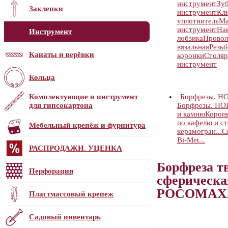
инструмент
Зуб
Заклепки
инструмент
Кл
уплотнитель
Ма
инструмент
На
Инструмент
лобзика
Провол
вязальная
Резь
Канаты и верёвки
коронки
Столяр
инструмент
Кольца
Комплектующие и инструмент
Борфрезы. Н
для гипсокартона
Борфрезы. Н
и камню
Коронк
по кафелю и ст
Мебельный крепёж и фурнитура
керамогран...
С
Bi-Met...
РАСПРОДАЖИ. УЦЕНКА
Борфреза т
Перфорация
сферическа
РОСОМАХА
Пластмассовый крепеж
Садовый инвентарь