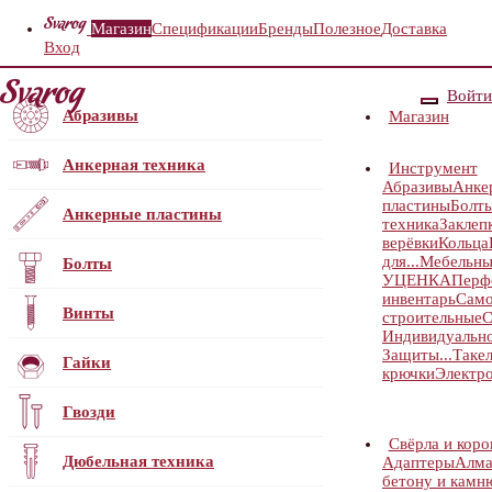
Магазин
Спецификации
Бренды
Полезное
Доставка
Вход
Войти
Абразивы
Магазин
Анкерная техника
Инструмент
Абразивы
Анке
пластины
Болт
Анкерные пластины
техника
Заклеп
верёвки
Кольца
для...
Мебельны
Болты
УЦЕНКА
Перф
инвентарь
Само
Винты
строительные
С
Индивидуальн
Защиты...
Таке
Гайки
крючки
Электр
Гвозди
Свёрла и коро
Дюбельная техника
Адаптеры
Алма
бетону и камн