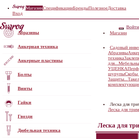
Магазин
Спецификации
Бренды
Полезное
Доставка
Вход
Войти
Абразивы
Магазин
Анкерная техника
Садовый инве
Абразивы
Анке
техника
Заклеп
Анкерные пластины
для...
Мебельны
УЦЕНКА
Перф
шурупы
Скобы 
Болты
Защиты...
Таке
комплектующи
Винты
Гайки
Леска для тр
Леска для три
Гвозди
Леска для тр
Дюбельная техника