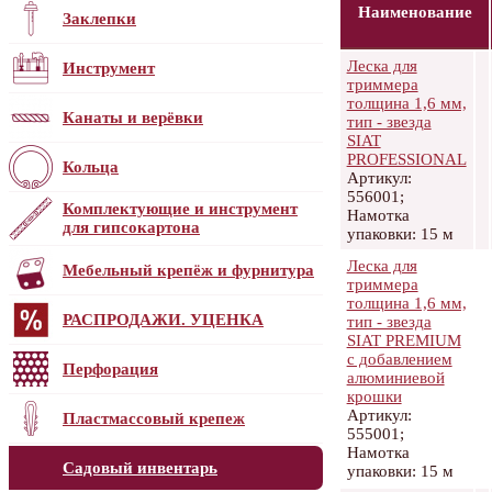
Наименование
Заклепки
Леска для
Инструмент
триммера
толщина 1,6 мм,
Канаты и верёвки
тип - звезда
SIAT
PROFESSIONAL
Кольца
Артикул:
556001;
Комплектующие и инструмент
Намотка
для гипсокартона
упаковки: 15 м
Леска для
Мебельный крепёж и фурнитура
триммера
толщина 1,6 мм,
РАСПРОДАЖИ. УЦЕНКА
тип - звезда
SIAT PREMIUM
с добавлением
Перфорация
алюминиевой
крошки
Артикул:
Пластмассовый крепеж
555001;
Намотка
Садовый инвентарь
упаковки: 15 м