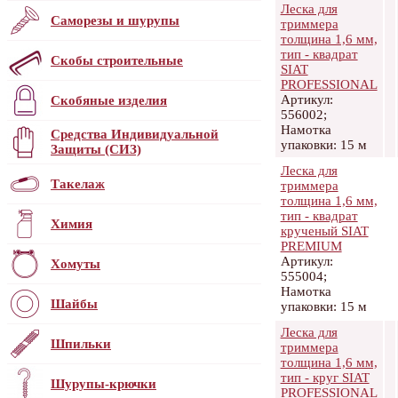
Леска для
Саморезы и шурупы
триммера
толщина 1,6 мм,
тип - квадрат
Скобы строительные
SIAT
PROFESSIONAL
Артикул:
Скобяные изделия
556002;
Намотка
Средства Индивидуальной
упаковки: 15 м
Защиты (СИЗ)
Леска для
Такелаж
триммера
толщина 1,6 мм,
тип - квадрат
Химия
крученый SIAT
PREMIUM
Артикул:
Хомуты
555004;
Намотка
Шайбы
упаковки: 15 м
Леска для
Шпильки
триммера
толщина 1,6 мм,
тип - круг SIAT
Шурупы-крючки
PROFESSIONAL