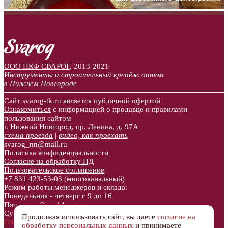
ООО ПКФ СВАРОГ
,
2013-2021
Инструменты и строительный крепёж оптом
в Нижнем Новгороде
Сайт svarog-tk.ru является публичной офертой
Ознакомиться
с информацией о продавце и правилами
пользования сайтом
г. Нижний Новгород, пр. Ленина, д. 97А
схема проезда
|
видео, как проехать
svarog_nn@mail.ru
Политика конфиденциальности
Согласие на обработку ПД
Пользовательское соглашение
+7 831
423-53-03
(многоканальный)
Режим работы менеджеров и склада:
Понедельник - четверг с 9 до 16
Пятница с 9 до 14
Суббота, воскресенье - выходные
Продолжая использовать сайт, вы даете
согласие на
Created by aljebro.com
обработку персональных данных
и принимаете