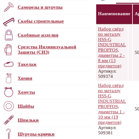
Саморезы и шурупы
Наименование
А
Скобы строительные
Набор свёрл
по металлу
Скобяные изделия
HSS-G
INDUSTRIAL
Средства Индивидуальной
PROFFOS,
Защиты (СИЗ)
5
диаметры 2 -
8 мм (13
Такелаж
предметов)
Артикул:
509374
Химия
Набор свёрл
по металлу
Хомуты
HSS-G
INDUSTRIAL
Шайбы
PROFFOS,
5
диаметры 1 -
10 мм (19
Шпильки
предметов)
Артикул:
509381
Шурупы-крючки