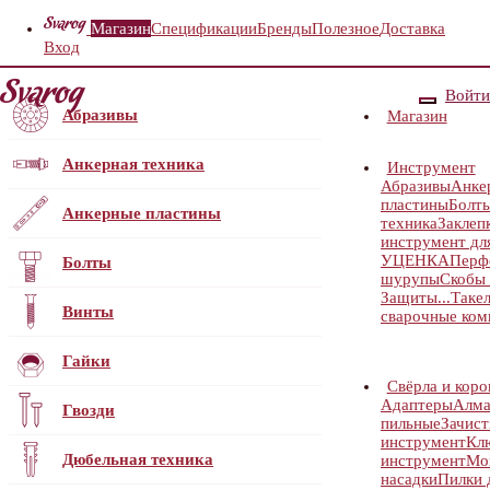
Магазин
Спецификации
Бренды
Полезное
Доставка
Вход
Войти
Абразивы
Магазин
Анкерная техника
Инструмент
Абразивы
Анке
пластины
Болт
Анкерные пластины
техника
Заклеп
инструмент для
УЦЕНКА
Перф
Болты
шурупы
Скобы 
Защиты...
Таке
Винты
сварочные ко
Гайки
Свёрла и коро
Адаптеры
Алма
Гвозди
пильные
Зачист
инструмент
Кл
Дюбельная техника
инструмент
Мо
насадки
Пилки 