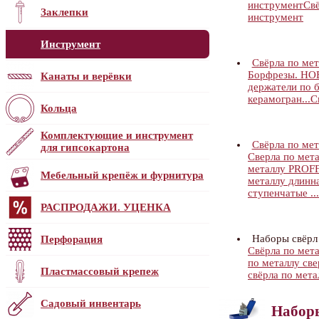
инструмент
Свё
Заклепки
инструмент
Инструмент
Свёрла по мет
Борфрезы. Н
Канаты и верёвки
держатели по 
керамогран...
С
Кольца
Комплектующие и инструмент
Свёрла по м
для гипсокартона
Сверла по мета
металлу PRO
Мебельный крепёж и фурнитура
металлу длинна
ступенчатые ...
РАСПРОДАЖИ. УЦЕНКА
Наборы свёрл
Перфорация
Свёрла по мет
по металлу све
Пластмассовый крепеж
cвёрла по метал
Садовый инвентарь
Набор