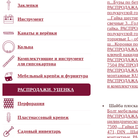
п...
Буры по б
Заклепки
РАСПРОДАЖА
полукруглой го
...
Гайка шестиг
Инструмент
свечные 3...
Го
гайка. РАСП
Канаты и верёвки
полукруглой го
торцевые L - об
ш...
Коронки п
Кольца
РАСПРОДАЖА
ключей накид
Комплектующие и инструмент
РАСПРОДАЖА
для гипсокартона
7504 РАСПРО
РАСПРОДАЖА
монтажные K
Мебельный крепёж и фурнитура
РАСПРОДАЖА
и комплектую
РАСПРОДАЖИ. УЦЕНКА
Перфорация
Шайба плоска
Болт мебельный
РАСПРОДАЖА
Пластмассовый крепеж
цилиндрической
7500,...
Гайки D
Садовый инвентарь
471, DIN ...
Шай
контактные. РА.