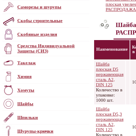
плоская увелич
Саморезы и шурупы
РАСПРОДАЖА
Скобы строительные
Шайба 
РАСП
Скобяные изделия
Средства Индивидуальной
К
Наименование
Защиты (СИЗ)
в
Такелаж
Шайба
плоская D5
нержавеющая
Химия
сталь А2,
1
DIN 125
Количество в
Хомуты
упаковке:
1000 шт.
Шайбы
Шайба
плоская D5,3
Шпильки
нержавеющая
сталь А2,
1
DIN 125
Шурупы-крючки
Количество в