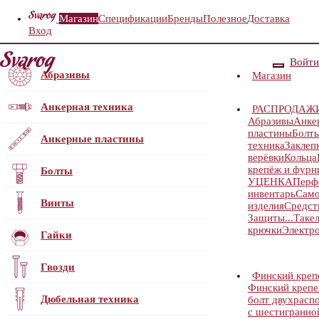
Магазин
Спецификации
Бренды
Полезное
Доставка
Вход
Войти
Абразивы
Магазин
Анкерная техника
РАСПРОДАЖ
Абразивы
Анке
пластины
Болт
Анкерные пластины
техника
Заклеп
верёвки
Кольца
крепёж и фурн
Болты
УЦЕНКА
Перф
инвентарь
Само
Винты
изделия
Средст
Защиты...
Таке
крючки
Электр
Гайки
Гвозди
Финский кре
Финский кре
Дюбельная техника
болт двухраспо
с шестигранной